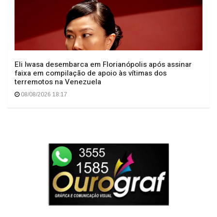
ANTERIOR
GRUPO DE ESCOTEIROS
GUARDIÕES DO VALE É
DECLARADO DE UTILIDADE
PÚBLICA EM PIRATUBA
PRÓXIMO
"Mais sabor, menos desperdício!
Pãodim: aprenda como transformar o
pão dormido em um delicioso
pudim.".
Deixe seu comentário