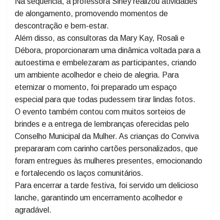
A celebração contou com a parceria dos voluntários da
BRF e a participação da Dra. Ângela Dacas, que
abordou temas importantes sobre a saúde da mulher.
Na sequência, a professora Sirley realizou atividades
de alongamento, promovendo momentos de
descontração e bem-estar.
Além disso, as consultoras da Mary Kay, Rosali e
Débora, proporcionaram uma dinâmica voltada para a
autoestima e embelezaram as participantes, criando
um ambiente acolhedor e cheio de alegria. Para
eternizar o momento, foi preparado um espaço
especial para que todas pudessem tirar lindas fotos.
O evento também contou com muitos sorteios de
brindes e a entrega de lembranças oferecidas pelo
Conselho Municipal da Mulher. As crianças do Conviva
prepararam com carinho cartões personalizados, que
foram entregues às mulheres presentes, emocionando
e fortalecendo os laços comunitários.