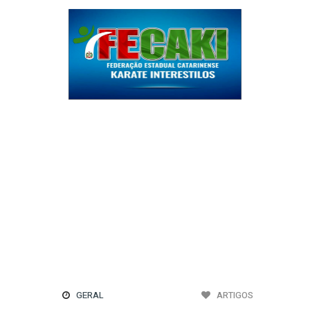
Geral
O TEMPO DE FATO"
Eli Iwasa desembarca em Florianópolis após assinar
faixa em compilação de apoio às vítimas dos
terremotos na Venezuela
08/08/2026 18:17