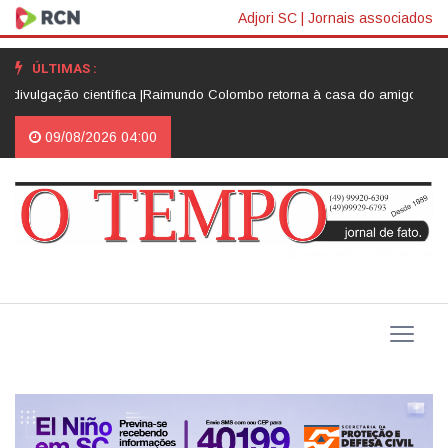
Adjori SC
|
Jornais associados
ÚLTIMAS :
ação científica |
Raimundo Colombo retorna à casa do amigo Neri Luiz Mi
09/08/2026 04:00