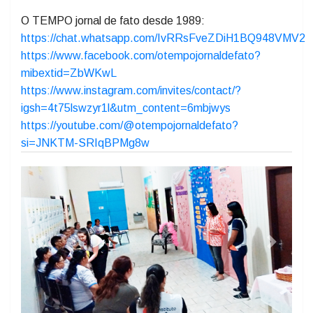
Para encerrar a tarde festiva, foi servido um delicioso
lanche, garantindo um encerramento acolhedor e
agradável.
O TEMPO jornal de fato desde 1989:
https://chat.whatsapp.com/IvRRsFveZDiH1BQ948VMV2
https://www.facebook.com/otempojornaldefato?
mibextid=ZbWKwL
https://www.instagram.com/invites/contact/?
igsh=4t75lswzyr1l&utm_content=6mbjwys
https://youtube.com/@otempojornaldefato?
si=JNKTM-SRIqBPMg8w