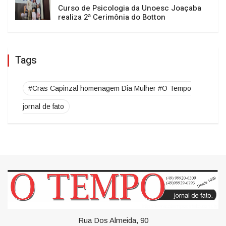
GERAL
ARTIGOS
O TEMPO DE FATO
Eli Iwasa desembarca em Florianópolis
após assinar faixa em compilação de
apoio às vítimas dos terremotos na
Venezuela
O TEMPO DE FATO
Unoesc apresenta Robô César e amplia
ações de divulgação científica
O TEMPO DE FATO
Raimundo Colombo retorna à casa do
amigo Neri Luiz Miquelotto e destaca
compromisso com Santa Catarina
O TEMPO DE FATO