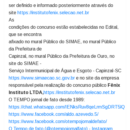
A prova objetiva
será aplicada no dia 03/05/2026, das 09:00 às 12:00
horas, em local a
ser definido e informado posteriormente através do
site
https://institutofenix.selecao.net.br
As
condições do concurso estão estabelecidas no Edital,
que se encontra
afixado no mural Público do SIMAE, no mural Público
da Prefeitura de
Capinzal, no mural Público da Prefeitura de Ouro, no
site do SIMAE -
Serviço Intermunicipal de Água e Esgoto - Capinzal-SC
https://www.simaecao.sc.gov.br
e no site da empresa
responsável pela realização do concurso público
Fênix
Instituto LTDA,
https://institutofenix.selecao.net.br
O TEMPO jornal de fato desde 1989:
https://chat.whatsapp.com/IENksRuv8qeLrmSgDRT5lQ