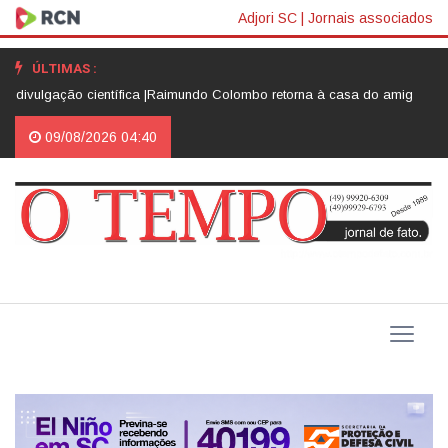
Adjori SC
|
Jornais associados
ÚLTIMAS :
ação científica |
Raimundo Colombo retorna à casa do amigo Neri Luiz M
09/08/2026 04:40