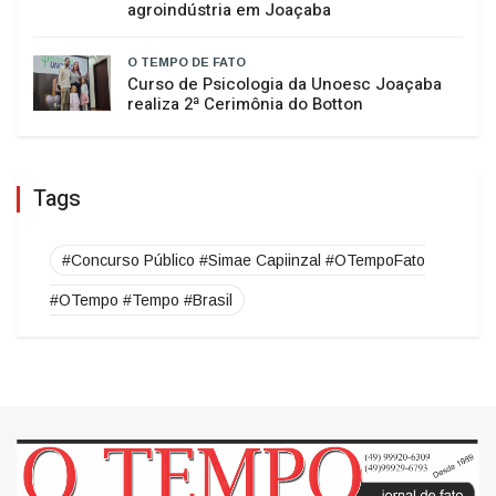
O TEMPO DE FATO
Da saudade ao sonho realizado: as
receitas do pai que viraram uma
agroindústria em Joaçaba
O TEMPO DE FATO
Curso de Psicologia da Unoesc Joaçaba
realiza 2ª Cerimônia do Botton
Tags
#Concurso Público #Simae Capiinzal #OTempoFato
#OTempo #Tempo #Brasil