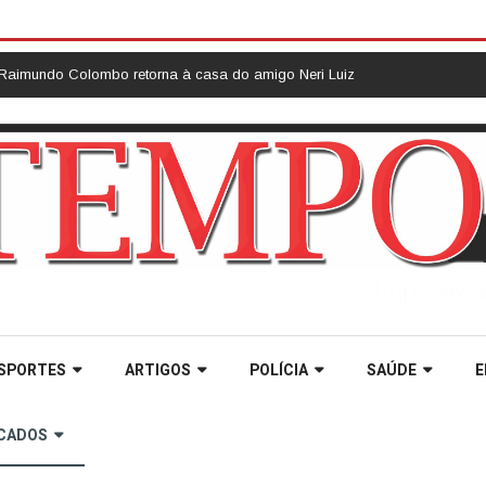
torna à casa do amigo Neri Luiz Miquelotto e destaca compromisso com 
SPORTES
ARTIGOS
POLÍCIA
SAÚDE
E
ICADOS