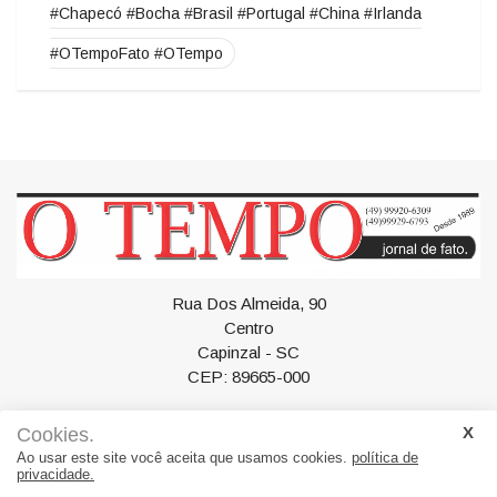
#Pinheiros SEL #Campos Novos #Título #Nacional
#Chapecó #Bocha #Brasil #Portugal #China #Irlanda
#OTempoFato #OTempo
Rua Dos Almeida, 90
Centro
Cookies.
Capinzal - SC
Ao usar este site você aceita que usamos cookies.
política de
CEP: 89665-000
privacidade.