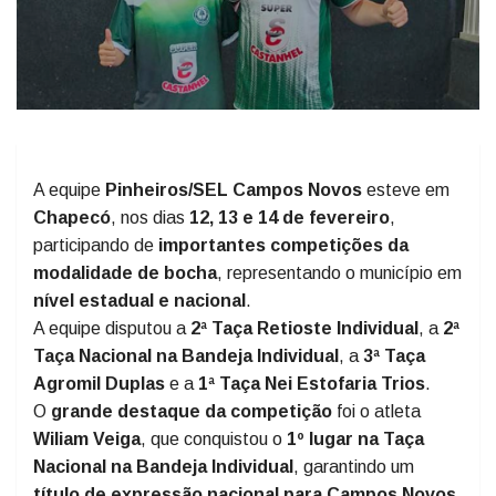
A equipe
Pinheiros/SEL Campos Novos
esteve em
Chapecó
, nos dias
12, 13 e 14 de fevereiro
,
participando de
importantes competições da
modalidade de bocha
, representando o município em
nível estadual e nacional
.
A equipe disputou a
2ª Taça Retioste Individual
, a
2ª
Taça Nacional na Bandeja Individual
, a
3ª Taça
Agromil Duplas
e a
1ª Taça Nei Estofaria Trios
.