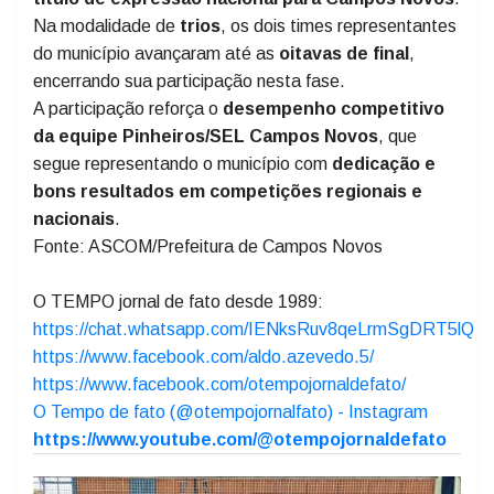
O
grande destaque da competição
foi o atleta
Wiliam Veiga
, que conquistou o
1º lugar na Taça
Nacional na Bandeja Individual
, garantindo um
título de expressão nacional para Campos Novos
.
Na modalidade de
trios
, os dois times representantes
do município avançaram até as
oitavas de final
,
encerrando sua participação nesta fase.
A participação reforça o
desempenho competitivo
da equipe Pinheiros/SEL Campos Novos
, que
segue representando o município com
dedicação e
bons resultados em competições regionais e
nacionais
.
Fonte: ASCOM/Prefeitura de Campos Novos
O TEMPO jornal de fato desde 1989:
https://chat.whatsapp.com/IENksRuv8qeLrmSgDRT5lQ
https://www.facebook.com/aldo.azevedo.5/
https://www.facebook.com/otempojornaldefato/