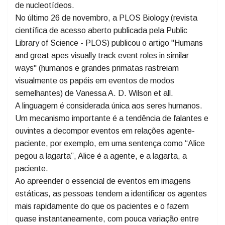
haja quem insista que o homem foi criado por último, o
que implica que Deus aproveitou o projeto do
chimpanzé melhorando 1% do genoma ou 35 milhões
de nucleotídeos.
No último 26 de novembro, a PLOS Biology (revista
científica de acesso aberto publicada pela Public
Library of Science - PLOS) publicou o artigo "Humans
and great apes visually track event roles in similar
ways" (humanos e grandes primatas rastreiam
visualmente os papéis em eventos de modos
semelhantes) de Vanessa A. D. Wilson et all.
A linguagem é considerada única aos seres humanos.
Um mecanismo importante é a tendência de falantes e
ouvintes a decompor eventos em relações agente-
paciente, por exemplo, em uma sentença como “Alice
pegou a lagarta”, Alice é a agente, e a lagarta, a
paciente.
Ao apreender o essencial de eventos em imagens