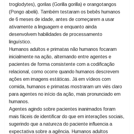
Compararam respostas visuais a videoclipes curtos
entre membros de 4 gêneros de grandes primatas:
humanos (Homo sapiens), chimpanzés (Pan
troglodytes), gorilas (Gorilla gorilla) e orangotangos
(Pongo abelii). Também testaram os bebês humanos
de 6 meses de idade, antes de começarem a usar
ativamente a linguagem e enquanto ainda
desenvolvem habilidades de processamento
linguístico.
Humanos adultos e primatas não humanos focaram
inicialmente na ação, alternando entre agentes e
pacientes de forma consistente com a codificação
relacional, como ocorre quando humanos descrevem
ações em imagens estáticas. Já em vídeos com
comida, humanos e primatas mostraram um viés claro
para agentes no início da ação, mais pronunciado em
humanos.
Agentes agindo sobre pacientes inanimados foram