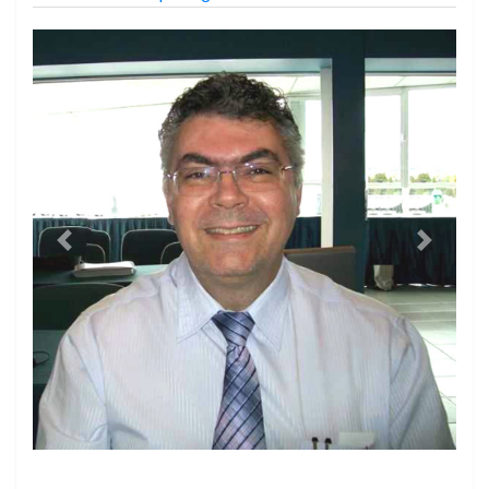
igsh=4t75lswzyr1l&utm_content=6mbjwys
https://youtube.com/@otempojornaldefato?
si=JNKTM-SRIqBPMg8w
Previous
Next