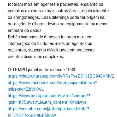
mais fáceis de identificar do que em interações sociais,
sugerindo que a natureza do paciente influencia a
expectativa sobre a agência. Humanos adultos
focaram mais em agentes e pacientes, enquanto os
primatas exploraram mais outras áreas, especialmente
os orangotangos. Essa diferença pode ter origem na
detecção de olhares devido ao equipamento ou menor
amostra de dados.
Bebês humanos de 6 meses focaram mais em
informações de fundo, ao invés de agentes ou
pacientes, sugerindo dificuldades em processar
eventos dinâmicos complexos.
O TEMPO jornal de fato desde 1989:
https://chat.whatsapp.com/IvRRsFveZDiH1BQ948VMV2
https://www.facebook.com/otempojornaldefato?
mibextid=ZbWKwL
https://www.instagram.com/invites/contact/?