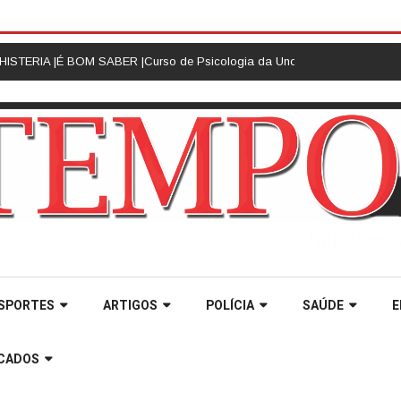
RIA |
É BOM SABER |
Curso de Psicologia da Unoesc Joaçaba realiza 2ª C
SPORTES
ARTIGOS
POLÍCIA
SAÚDE
E
ICADOS