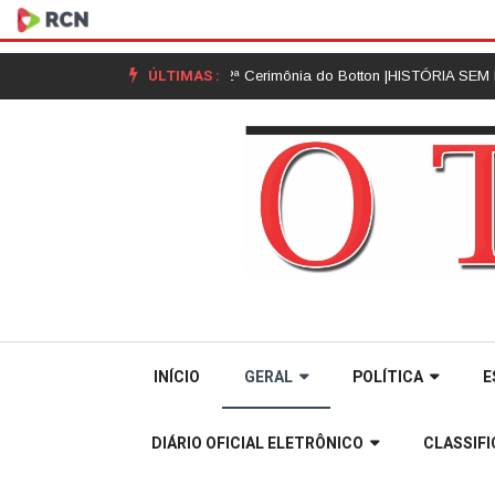
ÚLTIMAS :
da Unoesc Joaçaba realiza 2ª Cerimônia do Botton |
HISTÓRIA SEM HISTE
INÍCIO
GERAL
POLÍTICA
E
DIÁRIO OFICIAL ELETRÔNICO
CLASSIF