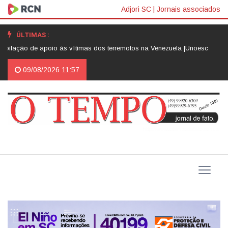
Adjori SC
|
Jornais associados
ÚLTIMAS :
ação de apoio às vítimas dos terremotos na Venezuela |
Unoesc apresenta 
09/08/2026 11:57