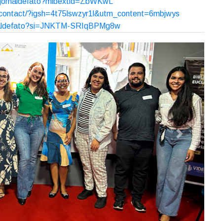
 que encontros como esse promovem o fortalecimento do
iotecas e escolas, contribuindo para o desenvolvimento
experiências fortalece o trabalho de cada profissional e
do saber. Foi um momento muito significativo para todos os
e de diálogo entre os bibliotecários, com o objetivo de
leitura e ao acesso à informação na região.
89:
RsFveZDiH1BQ948VMV2
ojornaldefato?mibextid=ZbWKwL
s/contact/?igsh=4t75lswzyr1l&utm_content=6mbjwys
rnaldefato?si=JNKTM-SRIqBPMg8w