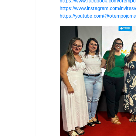
Durante o evento, Vânia ressaltou
trabalho colaborativo entre as bibl
cultural da comunidade. “A troca de 
reforça a valorização da cultura e 
presentes”, destacou a diretora.
O evento marcou o início de uma red
fortalecer projetos de
incentivo à 
O TEMPO jornal de fato desde 19
https://chat.whatsapp.com/IvR
https://www.facebook.com/otemp
https://www.instagram.com/invite
https://youtube.com/@otempojo