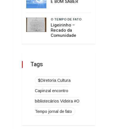
Psicologia da
Unoesc Joaçaba
realiza 2ª
Cerimônia do
Botton
O TEMPO DE FATO
HISTÓRIA SEM
HISTERIA
O TEMPO DE FATO
É BOM SABER
O TEMPO DE FATO
​Ligeirinho –
Recado da
Comunidade