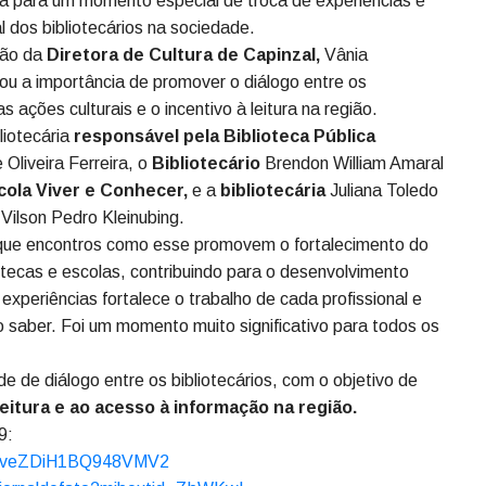
ioteca Pública Municipal de Videira foi palco do primeiro
zado em comemoração ao
Dia do Bibliotecário.
rea para um momento especial de troca de experiências e
 dos bibliotecários na sociedade.
ção da
Diretora de Cultura de Capinzal,
Vânia
 a importância de promover o diálogo entre os
s ações culturais e o incentivo à leitura na região.
iotecária
responsável pela Biblioteca Pública
 Oliveira Ferreira, o
Bibliotecário
Brendon William Amaral
cola Viver e Conhecer,
e a
bibliotecária
Juliana Toledo
 Vilson Pedro Kleinubing.