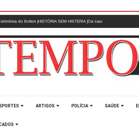
o Botton |
HISTÓRIA SEM HISTERIA |
Da saudade ao sonho realizado: as r
SPORTES
ARTIGOS
POLÍCIA
SAÚDE
E
ICADOS