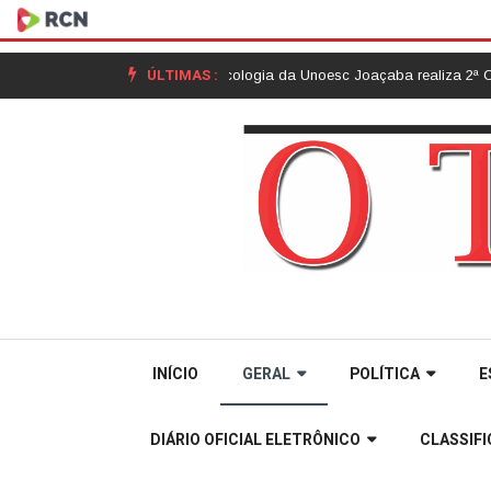
ÚLTIMAS :
m Joaçaba |
Curso de Psicologia da Unoesc Joaçaba realiza 2ª Cerimônia d
INÍCIO
GERAL
POLÍTICA
E
DIÁRIO OFICIAL ELETRÔNICO
CLASSIF