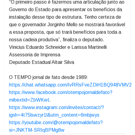
escoamento de mercadorias fosse mais ágil e
eficiente, uma vez que facilitaria o cumprimento dos
trâmites alfandegários e reduziria custos operacionais.
“O primeiro passo é fazermos uma articulação junto ao
Governo do Estado para apresentar os benefícios da
instalação desse tipo de estrutura. Tenho certeza de
que o governador Jorginho Mello se mostrará favorável
a essa proposta, que só trará benefícios para toda a
nossa cadeia produtiva”, finaliza o deputado.
Vinicius Eduardo Schneider e Larissa Martinelli
Assessoria de Imprensa
Deputado Estadual Altair Silva
O TEMPO jornal de fato desde 1989:
https://chat.whatsapp.com/IvRRsFveZDiH1BQ948VMV2
https://www.facebook.com/otempojornaldefato?
mibextid=ZbWKwL
https://www.instagram.com/invites/contact/?