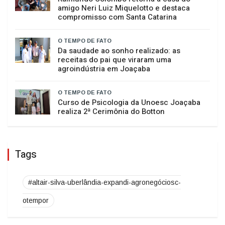
ações de divulgação científica
O TEMPO DE FATO
Raimundo Colombo retorna à casa do
amigo Neri Luiz Miquelotto e destaca
compromisso com Santa Catarina
O TEMPO DE FATO
Da saudade ao sonho realizado: as
receitas do pai que viraram uma
agroindústria em Joaçaba
O TEMPO DE FATO
Curso de Psicologia da Unoesc Joaçaba
realiza 2ª Cerimônia do Botton
Tags
#altair-silva-uberlândia-expandi-agronegóciosc-