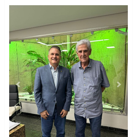
igsh=4t75lswzyr1l&utm_content=6mbjwys
https://youtube.com/@otempojornaldefato?
si=JNKTM-SRIqBPMg8w
Previous
Next