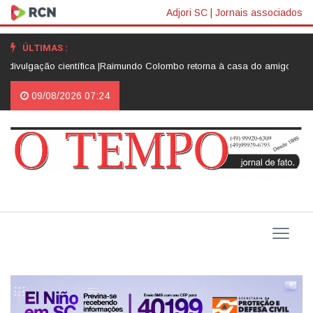
Adjori SC
|
Jornais associados
ÚLTIMAS :
ção científica |
Raimundo Colombo retorna à casa do amigo Neri Luiz Mi
09/08/2026 07:24