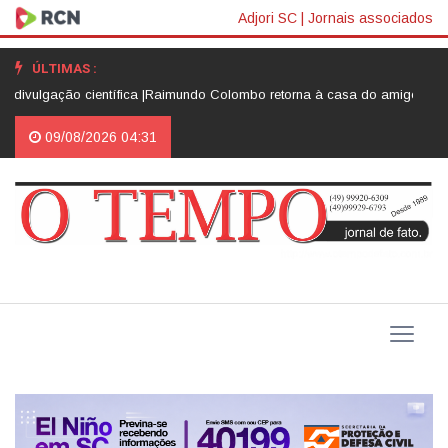
Adjori SC
|
Jornais associados
ÚLTIMAS :
ão científica |
Raimundo Colombo retorna à casa do amigo Neri Luiz Miqu
09/08/2026 04:31