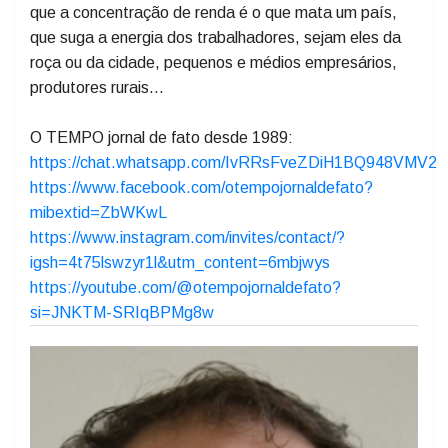
enxergando o verdadeiro problema do país?
Temos que parar de ficar com aquele discursinho de
que é a educação que salva um país, e denunciarmos
que a concentração de renda é o que mata um país,
que suga a energia dos trabalhadores, sejam eles da
roça ou da cidade, pequenos e médios empresários,
produtores rurais...
O TEMPO jornal de fato desde 1989:
https://chat.whatsapp.com/IvRRsFveZDiH1BQ948VMV2
https://www.facebook.com/otempojornaldefato?
mibextid=ZbWKwL
https://www.instagram.com/invites/contact/?
igsh=4t75lswzyr1l&utm_content=6mbjwys
https://youtube.com/@otempojornaldefato?
si=JNKTM-SRIqBPMg8w