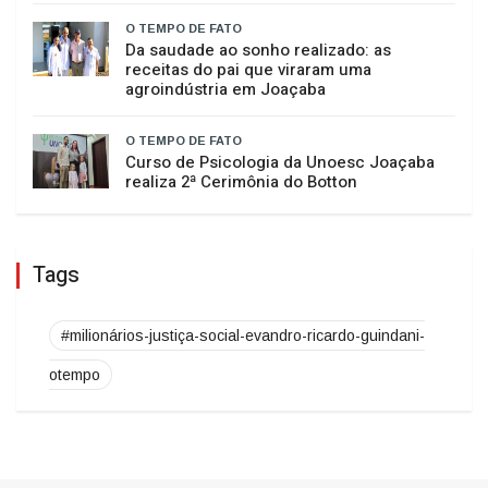
Raimundo Colombo retorna à casa do
amigo Neri Luiz Miquelotto e destaca
compromisso com Santa Catarina
O TEMPO DE FATO
Da saudade ao sonho realizado: as
receitas do pai que viraram uma
agroindústria em Joaçaba
O TEMPO DE FATO
Curso de Psicologia da Unoesc Joaçaba
realiza 2ª Cerimônia do Botton
Tags
#milionários-justiça-social-evandro-ricardo-guindani-
otempo