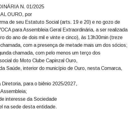
ASSEMBLEIA GERAL EXTRAORDINÁRIA N.
ona rural – CEP 89663-000 – Ouro/SC
NÁRIA N. 01/2025
AL OURO, por
rma de seu Estatuto Social (arts. 19 e 20) e no gozo de
NVOCA para Assembleia Geral Extraordinária, a ser realizada
o do ano de dois mil e vinte e cinco), às 13h30min (treze
ira chamada, com a presença de metade mais um dos sócios;
egunda chamada, com pelo menos um terço dos
 social do Moto Clube Capinzal Ouro,