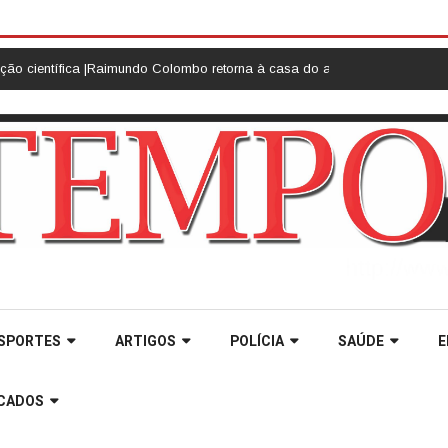
 |
Raimundo Colombo retorna à casa do amigo Neri Luiz Miquelotto e des
SPORTES
ARTIGOS
POLÍCIA
SAÚDE
E
ICADOS