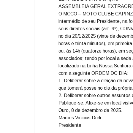
EDITAL DE CONVOCAÇÃO 
01/2025
Linha Nossa Senhora da Saúde – z
CNPJ 78.491.073/0001-10
(Fundado em 21/02/1986)
EDITAL DE CONVOCAÇÃO
ASSEMBLEIA GERAL EXTRAORDI
O MCCO – MOTO CLUBE CAPINZ
intermédio de seu Presidente, na fo
seus direitos sociais (art. 9º), CO
no dia 20/12/2025 (vinte de dezembr
horas e trinta minutos), em prime
ou, às 14h (quatorze horas), em s
associados; tendo por local a sede