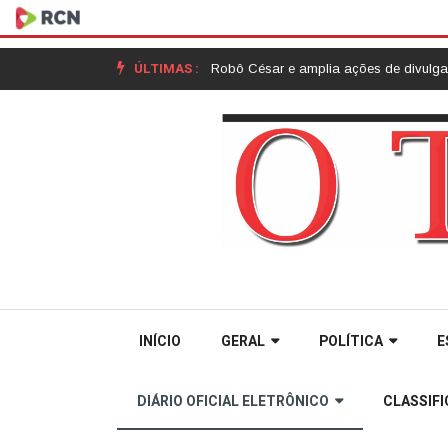
ÚLTIMAS :
la |
Unoesc apresenta Robô César e amplia ações de divulgação científica
INÍCIO
GERAL
POLÍTICA
E
DIÁRIO OFICIAL ELETRÔNICO
CLASSIF