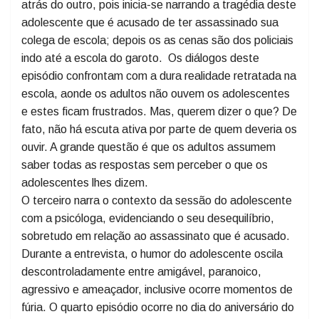
devem estar mais antenados e atenciosos ao estado
comportamental dos filhos.
Essa é uma das séries da qual se quer ver um episódio
atrás do outro, pois inicia-se narrando a tragédia deste
adolescente que é acusado de ter assassinado sua
colega de escola; depois os as cenas são dos policiais
indo até a escola do garoto. Os diálogos deste
episódio confrontam com a dura realidade retratada na
escola, aonde os adultos não ouvem os adolescentes
e estes ficam frustrados. Mas, querem dizer o que? De
fato, não há escuta ativa por parte de quem deveria os
ouvir. A grande questão é que os adultos assumem
saber todas as respostas sem perceber o que os
adolescentes lhes dizem.
O terceiro narra o contexto da sessão do adolescente
com a psicóloga, evidenciando o seu desequilíbrio,
sobretudo em relação ao assassinato que é acusado.
Durante a entrevista, o humor do adolescente oscila