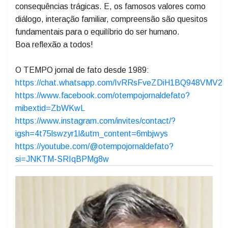
influências externas que moldam o comportamento dos
filhos. E, nesta falta de comunicação e da
compreensão entre pais e filhos pode acabar levando a
consequências trágicas. E, os famosos valores como
diálogo, interação familiar, compreensão são quesitos
fundamentais para o equilíbrio do ser humano.
Boa reflexão a todos!
O TEMPO jornal de fato desde 1989:
https://chat.whatsapp.com/IvRRsFveZDiH1BQ948VMV2
https://www.facebook.com/otempojornaldefato?
mibextid=ZbWKwL
https://www.instagram.com/invites/contact/?
igsh=4t75lswzyr1l&utm_content=6mbjwys
https://youtube.com/@otempojornaldefato?
si=JNKTM-SRIqBPMg8w