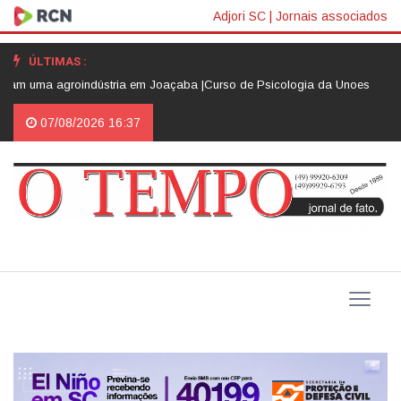
Adjori SC
|
Jornais associados
ÚLTIMAS :
ma agroindústria em Joaçaba |
Curso de Psicologia da Unoesc Joaçaba real
07/08/2026 16:37