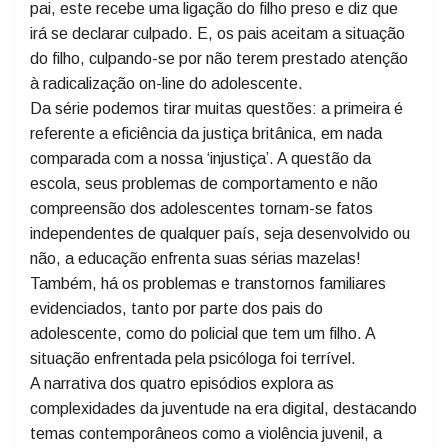
descontroladamente entre amigável, paranoico,
agressivo e ameaçador, inclusive ocorre momentos de
fúria. O quarto episódio ocorre no dia do aniversário do
pai, este recebe uma ligação do filho preso e diz que
irá se declarar culpado. E, os pais aceitam a situação
do filho, culpando-se por não terem prestado atenção
à radicalização on-line do adolescente.
Da série podemos tirar muitas questões: a primeira é
referente a eficiência da justiça britânica, em nada
comparada com a nossa ‘injustiça’. A questão da
escola, seus problemas de comportamento e não
compreensão dos adolescentes tornam-se fatos
independentes de qualquer país, seja desenvolvido ou
não, a educação enfrenta suas sérias mazelas!
Também, há os problemas e transtornos familiares
evidenciados, tanto por parte dos pais do
adolescente, como do policial que tem um filho. A
situação enfrentada pela psicóloga foi terrível.