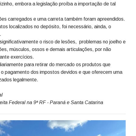
io da Polícia Federal, na cidade de Barracão/PR, em um
a a prática dos crimes de contrabando e descaminho. O
teira e está desativado há algum tempo, sendo que o
 em nome de um cidadão argentino. Uma Equipe da
torou a movimentação no deposito durante algum tempo.
á havia apreendido, no mesmo local, uma quantidade
 eram exportados para a Argentina por um ponto de
 A sucata, por outro lado, tem circulado com frequência na
izinho, embora a legislação proíba a importação de tal
hões carregados e uma carreta também foram apreendidos.
os localizados no depósito, foi necessário, ainda, o
.
ignificativamente o risco de lesões, problemas no joelho e
es, músculos, ossos e demais articulações, por não
ante exercícios.
iariamente para retirar do mercado os produtos que