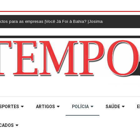
as empresas |
Você Já Foi à Bahia? |
Josimario Souza da Silva dá exemplo de
SPORTES
ARTIGOS
POLÍCIA
SAÚDE
E
ICADOS