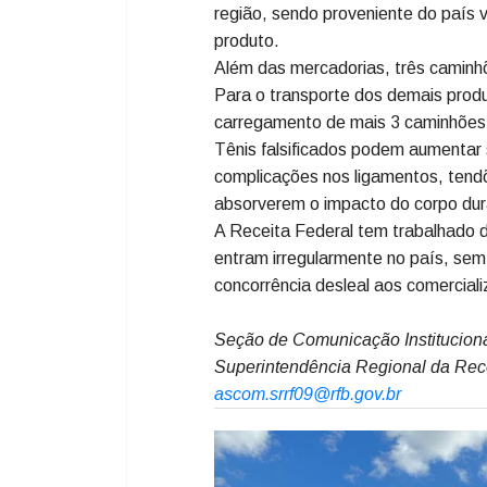
qualquer documentação fiscal.
A abordagem foi realizada com apo
depósito clandestino utilizado par
depósito fica cerca de 1km da fron
contrato de aluguel do local está
alfândega da Receita Federal moni
Recentemente, a Receita Federal j
similar de produtos - calçados que
passagem clandestino, na fronteira.
região, sendo proveniente do país v
produto.
Além das mercadorias, três camin
Para o transporte dos demais produt
carregamento de mais 3 caminhões
Tênis falsificados podem aumentar s
complicações nos ligamentos, tendõ
absorverem o impacto do corpo dur
A Receita Federal tem trabalhado d