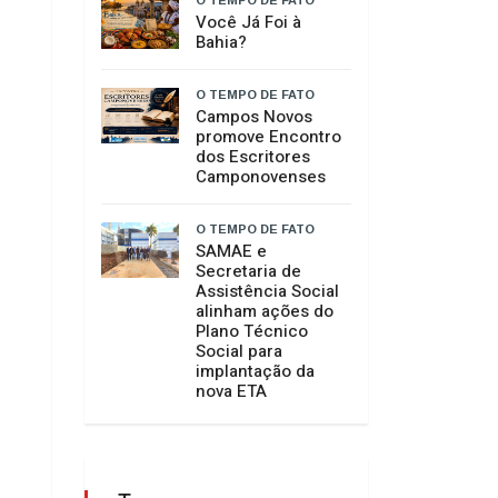
Josimario Souza da
Silva dá exemplo de
incentivo à leitura
O TEMPO DE FATO
AMPECO possibilita
palestra sobre a
Reforma Tributária
e seus impactos
para as empresas
O TEMPO DE FATO
Você Já Foi à
Bahia?
O TEMPO DE FATO
Campos Novos
promove Encontro
dos Escritores
Camponovenses
O TEMPO DE FATO