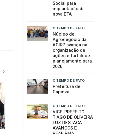
Social para
implantação da
nova ETA
O TEMPO DE FATO
Núcleo de
Agronegócio da
ACIRP avança na
organização de
ações e fortalece
planejamento para
2026
O TEMPO DE FATO
Prefeitura de
O TEMPO DE FATO"
O TEMPO DE FA
Capinzal
O TEMPO DE FATO
VICE-PREFEITO
TIAGO DE OLIVEIRA
LUZ DESTACA
AVANÇOS E
Prefeitura de Capinzal
REAFIRMA