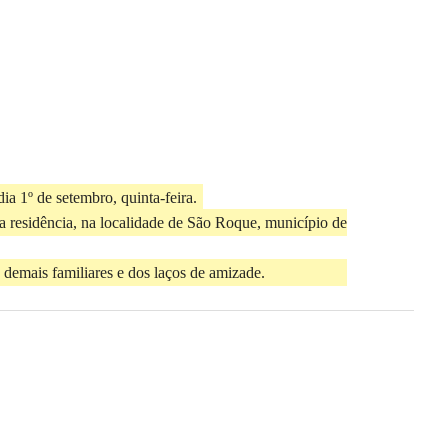
ia 1º de setembro, quinta-feira.
a residência, na localidade de São Roque, município de
 demais familiares e dos laços de amizade.
Next