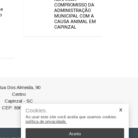
VICE-PREFEITO TIA
COMPROMISSO DA
05/08/2026 16:19
de
OLIVEIRA LUZ DES
ADMINISTRAÇÃO
o
AVANÇOS E REAFI
MUNICIPAL COM A
COMPROMISSO DA
CAUSA ANIMAL EM
ADMINISTRAÇÃO M
CAPINZAL
COM A CAUSA ANI
CAPINZAL
05/08/2026 15:22
ua Dos Almeida, 90
Centro
Capinzal - SC
CEP: 89665-000
Cookies.
Ao usar este site você aceita que usamos cookies.
política de privacidade.
Aceito