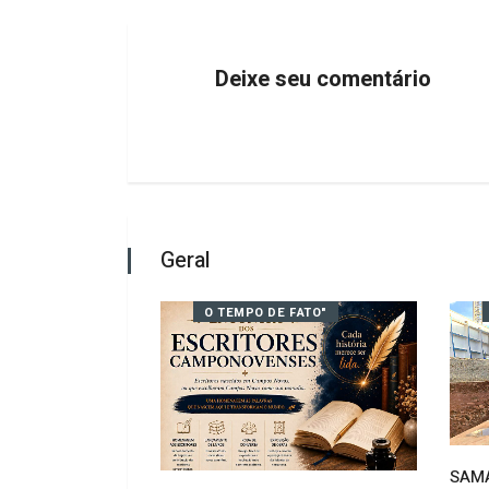
Deixe seu comentário
Geral
FATO"
O TEMPO DE FATO"
SAMA