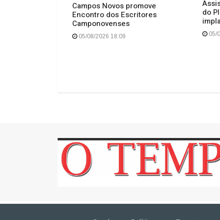
Assi
o de Capinzal
Campos Novos promove
do P
utura, saúde,
Encontro dos Escritores
impl
ação e
Camponovenses
 na 26ª Sessão
05/0
05/08/2026 18:09