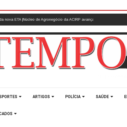
A |
Núcleo de Agronegócio da ACIRP avança na organização de ações e for
SPORTES
ARTIGOS
POLÍCIA
SAÚDE
E
ICADOS