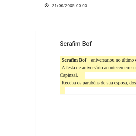
21/09/2005 00:00
Serafim Bof
Serafim Bof
aniversariou no último d
A festa de aniversário aconteceu em su
Capinzal.
Receba os parabéns de sua esposa, dos
Previous