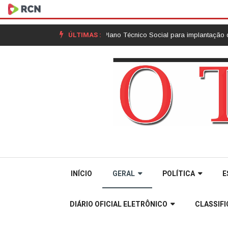
ÚLTIMAS :
cial alinham ações do Plano Técnico Social para implantação da nova ET
INÍCIO
GERAL
POLÍTICA
E
DIÁRIO OFICIAL ELETRÔNICO
CLASSIF