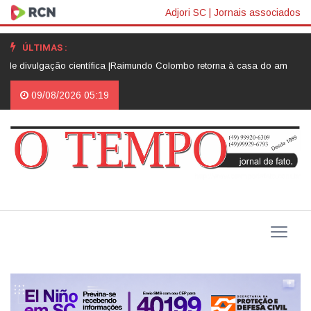
Adjori SC
|
Jornais associados
ÚLTIMAS :
ivulgação científica |
Raimundo Colombo retorna à casa do amigo Neri Lu
09/08/2026 05:19