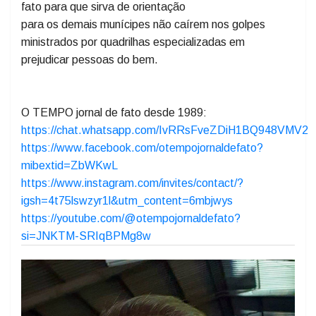
Foto legenda: Vilmar Rebelatto esclarecendo o ato e
fato para que sirva de orientação
para os demais munícipes não caírem nos golpes
ministrados por quadrilhas especializadas em
prejudicar pessoas do bem.
O TEMPO jornal de fato desde 1989:
https://chat.whatsapp.com/IvRRsFveZDiH1BQ948VMV2
https://www.facebook.com/otempojornaldefato?
mibextid=ZbWKwL
https://www.instagram.com/invites/contact/?
igsh=4t75lswzyr1l&utm_content=6mbjwys
https://youtube.com/@otempojornaldefato?
si=JNKTM-SRIqBPMg8w