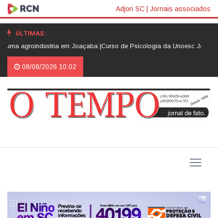
Adjori SC
|
Jornais associados
ÚLTIMAS :
oindústria em Joaçaba |
Curso de Psicologia da Unoesc Joaçaba realiza 2ª
08/08/2026 10:02