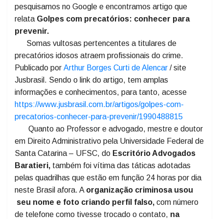
A Reportagem de O TEMPO jornal de fato, ao ser
informada sobre o golpe do falso advogado,
pesquisamos no Google e encontramos artigo que
relata
Golpes com precatórios: conhecer para
prevenir.
Somas vultosas pertencentes a titulares de
precatórios idosos atraem profissionais do crime.
Publicado por
Arthur Borges Curti de Alencar
/ site
Jusbrasil. Sendo o link do artigo, tem amplas
informações e conhecimentos, para tanto, acesse
https://www.jusbrasil.com.br/artigos/golpes-com-
precatorios-conhecer-para-prevenir/1990488815
Quanto ao Professor e advogado, mestre e doutor
em Direito Administrativo pela Universidade Federal de
Santa Catarina – UFSC, do
Escritório Advogados
Baratieri,
também foi vítima das
táticas adotadas
pelas quadrilhas que estão em função 24 horas por dia