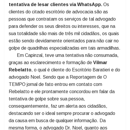
neste Brasil afora. A
organização criminosa usou
seu nome e foto criando perfil falso,
com número
de telefone como tivesse trocado o contato,
na
tentativa de lesar clientes via WhatsApp.
Os
clientes do citado escritório de advocacia são as
pessoas que contratam os serviços de tal advogado
para defender os seus direitos ou interesses, que na
sua totalidade são mais de três mil cidadãos, os quais
estão sendo devidamente orientados para não cair no
golpe de quadrilhas especializadas em tais armadilhas.
Em Capinzal, teve uma tentativa não consumada,
graças ao esclarecimento e formação de
Vilmar
Rebelatto
, o qual é cliente do Escritório Baratieri e do
advogado Noel. Sendo que a Reportagem de O
TEMPO jornal de fato entrou em contato com
Rebelatto e ele prontamente concordou em falar da
tentativa de golpe sobre sua pessoa,
consequentemente, faz um alerta aos cidadãos,