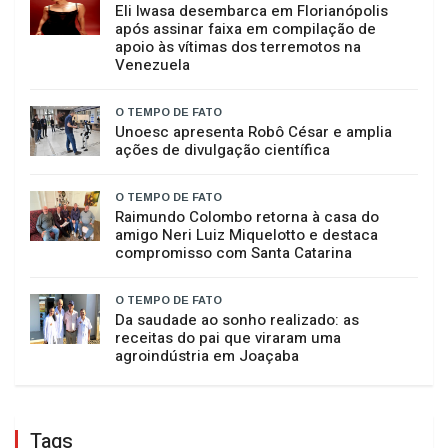
Agosto Dourado destaca o impacto da
amamentação na saúde ao longo da vida
O TEMPO DE FATO
Eli Iwasa desembarca em Florianópolis
após assinar faixa em compilação de
apoio às vítimas dos terremotos na
Venezuela
O TEMPO DE FATO
Unoesc apresenta Robô César e amplia
ações de divulgação científica
O TEMPO DE FATO
Raimundo Colombo retorna à casa do
amigo Neri Luiz Miquelotto e destaca
compromisso com Santa Catarina
O TEMPO DE FATO
Da saudade ao sonho realizado: as
receitas do pai que viraram uma
agroindústria em Joaçaba