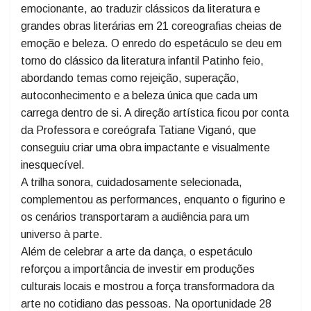
Com uma fusão de técnica, coreografias criativas e um
enredo que tocou profundamente o público, os
bailarinos e atores deram vida a uma narrativa rica e
emocionante, ao traduzir clássicos da literatura e
grandes obras literárias em 21 coreografias cheias de
emoção e beleza. O enredo do espetáculo se deu em
torno do clássico da literatura infantil Patinho feio,
abordando temas como rejeição, superação,
autoconhecimento e a beleza única que cada um
carrega dentro de si. A direção artística ficou por conta
da Professora e coreógrafa Tatiane Viganó, que
conseguiu criar uma obra impactante e visualmente
inesquecível.
A trilha sonora, cuidadosamente selecionada,
complementou as performances, enquanto o figurino e
os cenários transportaram a audiência para um
universo à parte.
Além de celebrar a arte da dança, o espetáculo