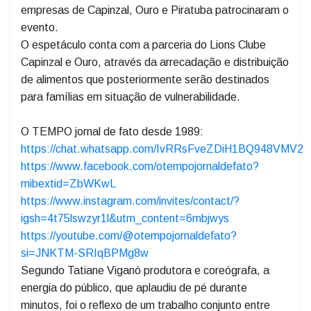
reforçou a importância de investir em produções
culturais locais e mostrou a força transformadora da
arte no cotidiano das pessoas. Na oportunidade 28
empresas de Capinzal, Ouro e Piratuba patrocinaram o
evento.
O espetáculo conta com a parceria do Lions Clube
Capinzal e Ouro, através da arrecadação e distribuição
de alimentos que posteriormente serão destinados
para famílias em situação de vulnerabilidade.
O TEMPO jornal de fato desde 1989:
https://chat.whatsapp.com/IvRRsFveZDiH1BQ948VMV2
https://www.facebook.com/otempojornaldefato?
mibextid=ZbWKwL
https://www.instagram.com/invites/contact/?
igsh=4t75lswzyr1l&utm_content=6mbjwys
https://youtube.com/@otempojornaldefato?
si=JNKTM-SRIqBPMg8w