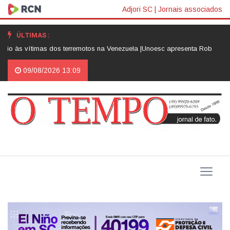
Adjori SC
|
Jornais associados
ÚLTIMAS :
vítimas dos terremotos na Venezuela |
Unoesc apresenta Robô César e ampl
09/08/2026 13:09