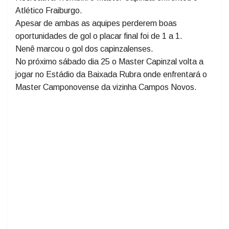
Sábado dia 18/03 jogando no campo da Associação
Recreativa Trombini o Master Capinzal enfrentou o
Atlético Fraiburgo.​
Apesar de ambas as aquipes perderem boas
oportunidades de gol o placar final foi de 1 a 1.
Nenê marcou o gol dos capinzalenses.
No próximo sábado dia 25 o Master Capinzal volta a
jogar no Estádio da Baixada Rubra onde enfrentará o
Master Camponovense da vizinha Campos Novos.