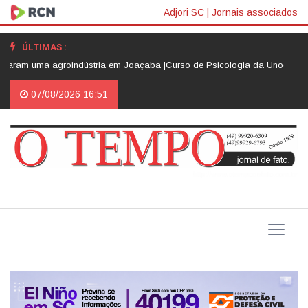
Adjori SC
|
Jornais associados
ÚLTIMAS :
am uma agroindústria em Joaçaba |
Curso de Psicologia da Unoesc Joaçaba 
07/08/2026 16:51