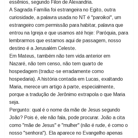
Algo curioso são os presentes incenso e mirra (no
grego: libanon e smyrnan) dos magos, não são do
oriente, mas do Líbano e Esmirna, onde haveria
essênios, segundo Filon de Alexandria.
A Sagrada Família foi estrangeira no Egito, outra
curiosidade, a palavra usada no NT é "paroikoi", um
estrangeiro com permissão para habitar, palavra que
entrou na Igreja e que usamos até hoje: Paróquia, para
lembrarmos que estamos aqui de passagem, nosso
destino é a Jerusalém Celeste.
Em Mateus, também não tem vida anterior em
Nazaré, não tem censo, não tem quarto de
hospedagem (traduz-se erradamente como
hospedaria). A história contada em Lucas, exaltando
Maria, merece um artigo à parte, especialmente,
porque a tradução de Jerônimo extrapola o que Maria
seja.
Pergunto: qual é o nome da mãe de Jesus segundo