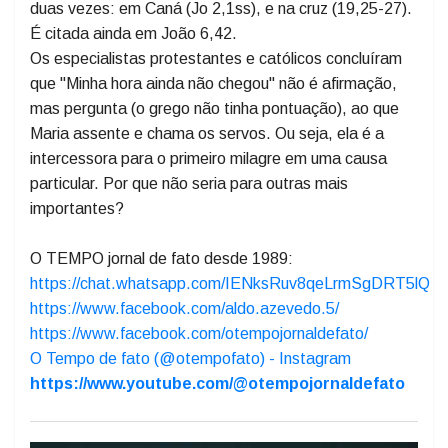
João? Pois é, ele não fala, pode procurar. João a cita
como "mãe de Jesus" e "mulher" (não é rude, é como o
nosso "senhora"). Ela aparece no Evangelho apenas
duas vezes: em Caná (Jo 2,1ss), e na cruz (19,25-27).
É citada ainda em João 6,42.
Os especialistas protestantes e católicos concluíram
que "Minha hora ainda não chegou" não é afirmação,
mas pergunta (o grego não tinha pontuação), ao que
Maria assente e chama os servos. Ou seja, ela é a
intercessora para o primeiro milagre em uma causa
particular. Por que não seria para outras mais
importantes?
O TEMPO jornal de fato desde 1989:
https://chat.whatsapp.com/IENksRuv8qeLrmSgDRT5lQ
https://www.facebook.com/aldo.azevedo.5/
https://www.facebook.com/otempojornaldefato/
O Tempo de fato (@otempofato) - Instagram