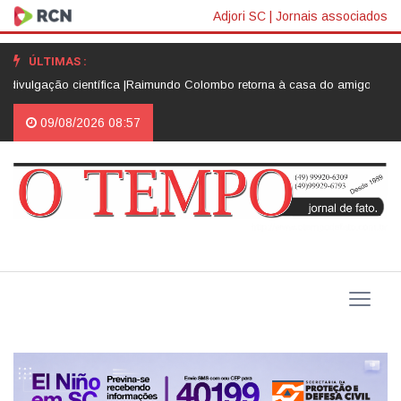
Adjori SC
|
Jornais associados
ÚLTIMAS :
ção científica |
Raimundo Colombo retorna à casa do amigo Neri Luiz Mi
09/08/2026 08:57