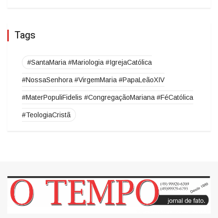
O TEMPO DE FATO
Curso de Psicologia da Unoesc Joaçaba
realiza 2ª Cerimônia do Botton
Tags
#SantaMaria #Mariologia #IgrejaCatólica
#NossaSenhora #VirgemMaria #PapaLeãoXIV
#MaterPopuliFidelis #CongregaçãoMariana #FéCatólica
#TeologiaCristã