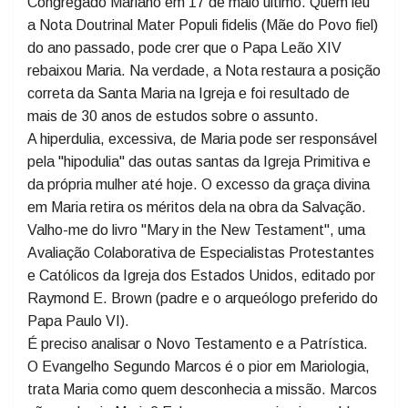
Esse foi um dos temas que tratei na minha palestra na
Catedral de São José do Rio Preto no Dia Nacional do
Congregado Mariano em 17 de maio último. Quem leu
a Nota Doutrinal Mater Populi fidelis (Mãe do Povo fiel)
do ano passado, pode crer que o Papa Leão XIV
rebaixou Maria. Na verdade, a Nota restaura a posição
correta da Santa Maria na Igreja e foi resultado de
mais de 30 anos de estudos sobre o assunto.
A hiperdulia, excessiva, de Maria pode ser responsável
pela "hipodulia" das outas santas da Igreja Primitiva e
da própria mulher até hoje. O excesso da graça divina
em Maria retira os méritos dela na obra da Salvação.
Valho-me do livro "Mary in the New Testament", uma
Avaliação Colaborativa de Especialistas Protestantes
e Católicos da Igreja dos Estados Unidos, editado por
Raymond E. Brown (padre e o arqueólogo preferido do
Papa Paulo VI).