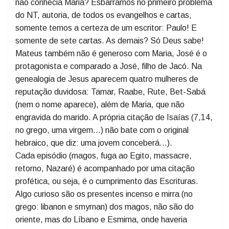
É preciso analisar o Novo Testamento e a Patrística.
O Evangelho Segundo Marcos é o pior em Mariologia,
trata Maria como quem desconhecia a missão. Marcos
não conhecia Maria? Esbarramos no primeiro problema
do NT, autoria, de todos os evangelhos e cartas,
somente temos a certeza de um escritor: Paulo! E
somente de sete cartas. As demais? Só Deus sabe!
Mateus também não é generoso com Maria, José é o
protagonista e comparado a José, filho de Jacó. Na
genealogia de Jesus aparecem quatro mulheres de
reputação duvidosa: Tamar, Raabe, Rute, Bet-Sabá
(nem o nome aparece), além de Maria, que não
engravida do marido. A própria citação de Isaías (7,14,
no grego, uma virgem...) não bate com o original
hebraico, que diz: uma jovem conceberá...).
Cada episódio (magos, fuga ao Egito, massacre,
retorno, Nazaré) é acompanhado por uma citação
profética, ou seja, é o cumprimento das Escrituras.