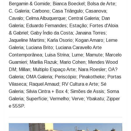
LISTA DE GALERIAS
A Gentil Carioca, AM Galeria; Almeida e Dale; Amparo
60; Anita Schwartz; Athena; Aura; Berenice Arvani;
Bergamin & Gomide; Bianca Boeckel; Bolsa de Arte;
C. Galeria; Carbono; Casa Triângulo; Casanova;
Cavalo; Celma Albuquerque; Central Galeria; Dan
Galeria; Eduardo Fernandes; Estação; Fortes d'Aloia
& Gabriel; Gaby Índio da Costa; Janaina Torres;
Jaqueline Martins; Karla Osorio; Kogan Amaro; Leme
Galeria; Luciana Brito; Luciana Caravello Arte
Contemporânea; Luisa Strina; Lume; Mamute; Marcelo
Guarnieri; Marilia Razuk; Mario Cohen; Mendes Wood
DM; Millan; Multiplo Espaço Arte; Nara Roesler; OA?
Galeria; OMA Galeria; Periscópio; Pinakotheke; Portas
Vilaseca; Raquel Arnaud; RV Cultura e Arte; Sé
Galeria; Silvia Cintra + Box 4; Simões de Assis; Soma
Galeria; Superfície; Vermelho; Verve; Ybakatu; Zipper
e 55SP.