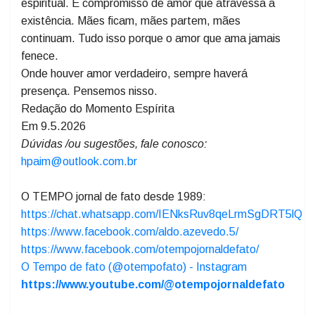
Foi assim que a vida lhe ensinou que o amor não morre.
Ele se reproduz em atitudes.
A maternidade é mais do que presença física. É laço
espiritual. É compromisso de amor que atravessa a
existência. Mães ficam, mães partem, mães
continuam. Tudo isso porque o amor que ama jamais
fenece.
Onde houver amor verdadeiro, sempre haverá
presença. Pensemos nisso.
Redação do Momento Espírita
Em 9.5.2026
Dúvidas /ou sugestões, fale conosco:
hpaim@outlook.com.br
O TEMPO jornal de fato desde 1989:
https://chat.whatsapp.com/IENksRuv8qeLrmSgDRT5lQ
https://www.facebook.com/aldo.azevedo.5/
https://www.facebook.com/otempojornaldefato/