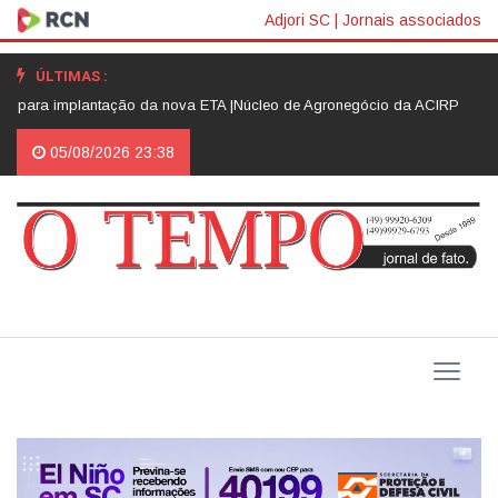
Adjori SC
|
Jornais associados
ÚLTIMAS :
implantação da nova ETA |
Núcleo de Agronegócio da ACIRP avança na org
05/08/2026 23:38