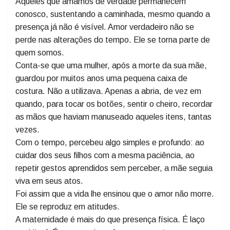
Essas mães continuam como uma força serena, que
não manda, mas orienta. Que não impõe, mas acolhe.
Uma presença que habita o interior da vida.
Aqueles que amamos de verdade permanecem
conosco, sustentando a caminhada, mesmo quando a
presença já não é visível. Amor verdadeiro não se
perde nas alterações do tempo. Ele se torna parte de
quem somos.
Conta-se que uma mulher, após a morte da sua mãe,
guardou por muitos anos uma pequena caixa de
costura. Não a utilizava. Apenas a abria, de vez em
quando, para tocar os botões, sentir o cheiro, recordar
as mãos que haviam manuseado aqueles itens, tantas
vezes.
Com o tempo, percebeu algo simples e profundo: ao
cuidar dos seus filhos com a mesma paciência, ao
repetir gestos aprendidos sem perceber, a mãe seguia
viva em seus atos.