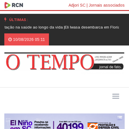
Adjori SC
|
Jornais associados
ÚLTIMAS :
 ao longo da vida |
Eli Iwasa desembarca em Florianópolis após assinar 
10/08/2026 05:11