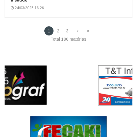
Prefeitura de Zortéa e seus avanços no atendimento
à saúde
24/03/2025 16:26
1
2
3
Total 180 matérias