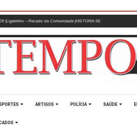
Ligeirinho – Recado da Comunidade |
HISTÓRIA SEM HISTERIA |
É BOM SAB
SPORTES
ARTIGOS
POLÍCIA
SAÚDE
E
ICADOS