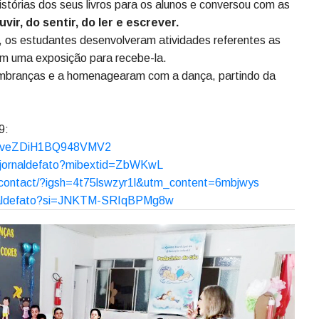
, o CMEI Pedacinho do Céu, localizado no Parque e Jardim
a ourense,
Maria Helena Bazzo.
stórias dos seus livros para os alunos e conversou com as
vir, do sentir, do ler e escrever.
, os estudantes desenvolveram atividades referentes as
ram uma exposição para recebe-la.
embranças e a homenagearam com a dança, partindo da
89:
RsFveZDiH1BQ948VMV2