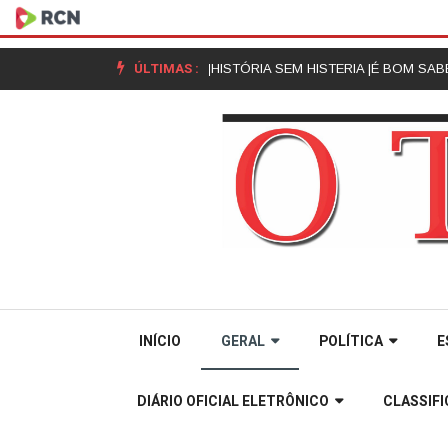
ÚLTIMAS :
inho – Recado da Comunidade |
HISTÓRIA SEM HISTERIA |
É BOM SABER |
​
INÍCIO
GERAL
POLÍTICA
E
DIÁRIO OFICIAL ELETRÔNICO
CLASSIF