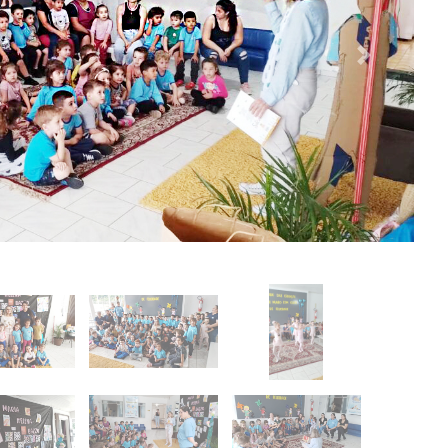
ojornaldefato?mibextid=ZbWKwL
s/contact/?igsh=4t75lswzyr1l&utm_content=6mbjwys
rnaldefato?si=JNKTM-SRIqBPMg8w
Next