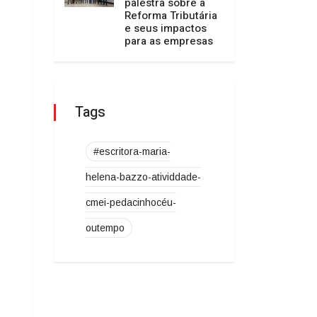
​Ligeirinho –
Recado da
Comunidade
O TEMPO DE FATO
Josimario Souza da
Silva dá exemplo de
incentivo à leitura
O TEMPO DE FATO
AMPECO possibilita
palestra sobre a
Reforma Tributária
e seus impactos
para as empresas
Tags