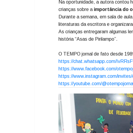
Na quarta-feira, dia 23 de outubro
Ouro, recebeu a visita da
escritor
Na oportunidade, a autora contou hi
crianças sobre a
importância do ou
Durante a semana, em sala de aula
literaturas da escritora e organiza
As crianças entregaram algumas l
história “Asas de Pirilampo”.
O TEMPO jornal de fato desde 19
https://chat.whatsapp.com/IvR