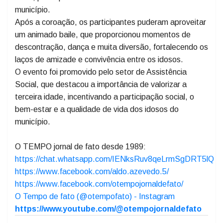
faixas de princesas. As escolhidas terão a missão de
representar o grupo da terceira idade ao longo de
2026, participando de eventos e atividades do
município.
Após a coroação, os participantes puderam aproveitar
um animado baile, que proporcionou momentos de
descontração, dança e muita diversão, fortalecendo os
laços de amizade e convivência entre os idosos.
O evento foi promovido pelo setor de Assistência
Social, que destacou a importância de valorizar a
terceira idade, incentivando a participação social, o
bem-estar e a qualidade de vida dos idosos do
município.
O TEMPO jornal de fato desde 1989:
https://chat.whatsapp.com/IENksRuv8qeLrmSgDRT5lQ
https://www.facebook.com/aldo.azevedo.5/
https://www.facebook.com/otempojornaldefato/