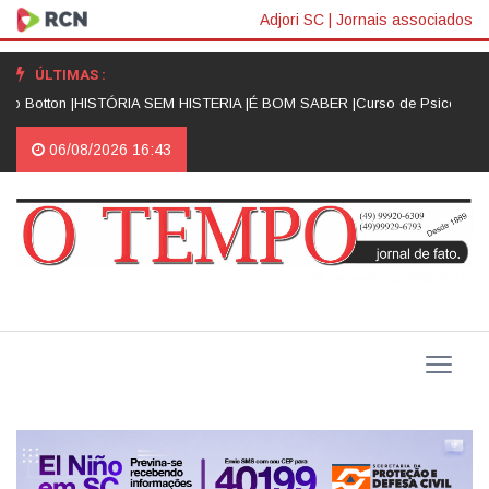
Adjori SC
|
Jornais associados
ÚLTIMAS :
 Botton |
HISTÓRIA SEM HISTERIA |
É BOM SABER |
Curso de Psicologia d
06/08/2026 16:43