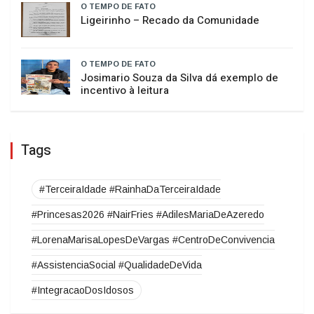
O TEMPO DE FATO
É BOM SABER
O TEMPO DE FATO
​Ligeirinho – Recado da Comunidade
O TEMPO DE FATO
Josimario Souza da Silva dá exemplo de
incentivo à leitura
Tags
#TerceiraIdade #RainhaDaTerceiraIdade
#Princesas2026 #NairFries #AdilesMariaDeAzeredo
#LorenaMarisaLopesDeVargas #CentroDeConvivencia