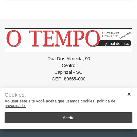
#AssistenciaSocial #QualidadeDeVida
#IntegracaoDosIdosos
Rua Dos Almeida, 90
Centro
Cookies.
Capinzal - SC
Ao usar este site você aceita que usamos cookies.
política de
CEP: 89665-000
privacidade.
Aceito
Geral
Política
Esportes
Artigos
Polícia
Saúde