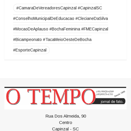
Tags
#CamaraDeVereadoresCapinzal #CapinzalSC
#ConselhoMunicipalDeEducacao #ClecianeDaSilva
#MocaoDeAplauso #BochaFeminina #FMECapinzal
#Bicampeonato #TacaMeioOesteDeBocha
#EsporteCapinzal