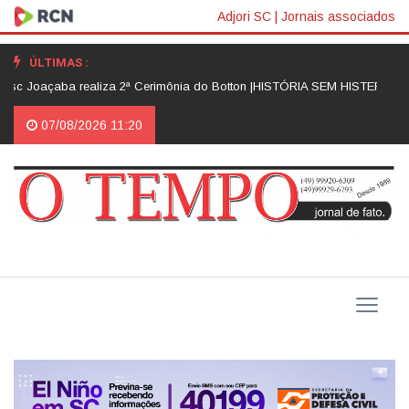
Adjori SC
|
Jornais associados
ÚLTIMAS :
Joaçaba realiza 2ª Cerimônia do Botton |
HISTÓRIA SEM HISTERIA |
Da sau
07/08/2026 11:20