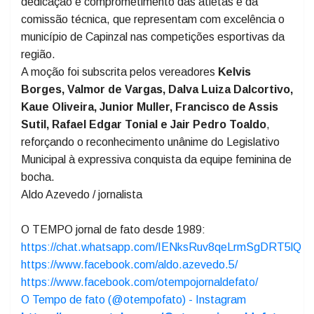
Laércio Carlos Fachin (Étcho)
.
Na justificativa da homenagem, os vereadores
destacaram que a conquista é resultado do empenho,
dedicação e comprometimento das atletas e da
comissão técnica, que representam com excelência o
município de Capinzal nas competições esportivas da
região.
A moção foi subscrita pelos vereadores
Kelvis
Borges, Valmor de Vargas, Dalva Luiza Dalcortivo,
Kaue Oliveira, Junior Muller, Francisco de Assis
Sutil, Rafael Edgar Tonial e Jair Pedro Toaldo
,
reforçando o reconhecimento unânime do Legislativo
Municipal à expressiva conquista da equipe feminina de
bocha.
Aldo Azevedo / jornalista
O TEMPO jornal de fato desde 1989:
https://chat.whatsapp.com/IENksRuv8qeLrmSgDRT5lQ