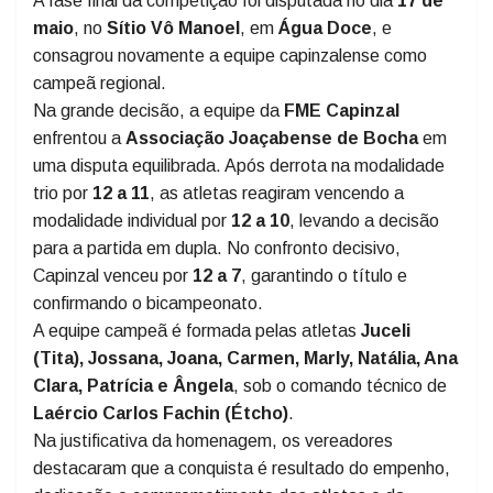
Esportes (FME) de Capinzal
pela conquista do
bicampeonato da Taça Meio-Oeste de Bocha
Feminino
.
A fase final da competição foi disputada no dia
17 de
maio
, no
Sítio Vô Manoel
, em
Água Doce
, e
consagrou novamente a equipe capinzalense como
campeã regional.
Na grande decisão, a equipe da
FME Capinzal
enfrentou a
Associação Joaçabense de Bocha
em
uma disputa equilibrada. Após derrota na modalidade
trio por
12 a 11
, as atletas reagiram vencendo a
modalidade individual por
12 a 10
, levando a decisão
para a partida em dupla. No confronto decisivo,
Capinzal venceu por
12 a 7
, garantindo o título e
confirmando o bicampeonato.
A equipe campeã é formada pelas atletas
Juceli
(Tita), Jossana, Joana, Carmen, Marly, Natália, Ana
Clara, Patrícia e Ângela
, sob o comando técnico de