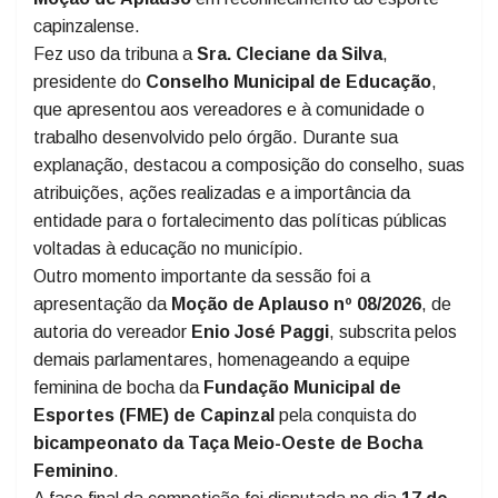
Capinzal, realizada na segunda-feira,
1º de junho
, e
presidida pelo vereador
Kelvis Borges
, teve como
destaques o uso da tribuna e a aprovação de uma
Moção de Aplauso
em reconhecimento ao esporte
capinzalense.
Fez uso da tribuna a
Sra. Cleciane da Silva
,
presidente do
Conselho Municipal de Educação
,
que apresentou aos vereadores e à comunidade o
trabalho desenvolvido pelo órgão. Durante sua
explanação, destacou a composição do conselho, suas
atribuições, ações realizadas e a importância da
entidade para o fortalecimento das políticas públicas
voltadas à educação no município.
Outro momento importante da sessão foi a
apresentação da
Moção de Aplauso nº 08/2026
, de
autoria do vereador
Enio José Paggi
, subscrita pelos
demais parlamentares, homenageando a equipe
feminina de bocha da
Fundação Municipal de