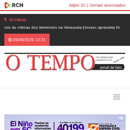
Adjori SC
|
Jornais associados
ÚLTIMAS :
 vítimas dos terremotos na Venezuela |
Unoesc apresenta Robô César e amp
09/08/2026 13:31