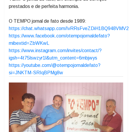
Aldo Azevedo / jornalista
Foto legenda: Aldo, Lanhi e Enio na Redação de O
TEMPO jornal de fato, um exemplo de serviços
prestados e de perfeita harmonia.
O TEMPO jornal de fato desde 1989:
https://chat.whatsapp.com/IvRRsFveZDiH1BQ948VMV2
https://www.facebook.com/otempojornaldefato?
mibextid=ZbWKwL
https://www.instagram.com/invites/contact/?
igsh=4t75lswzyr1l&utm_content=6mbjwys
https://youtube.com/@otempojornaldefato?
si=JNKTM-SRIqBPMg8w