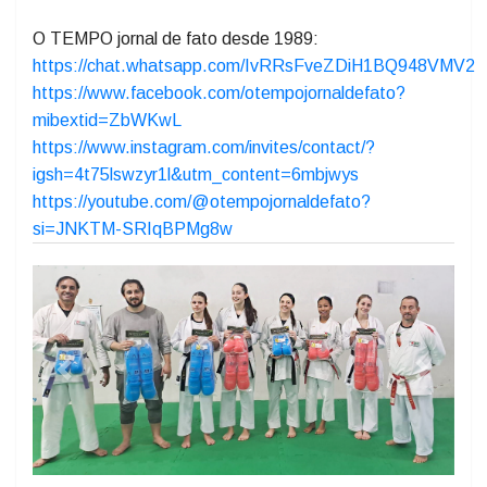
“
Quando se tem a família unida no esporte como
o Karatê, tudo dá certo
”, destaca a diretoria da
Associação.
O TEMPO jornal de fato desde 1989:
https://chat.whatsapp.com/IvRRsFveZDiH1BQ948VMV2
https://www.facebook.com/otempojornaldefato?
mibextid=ZbWKwL
https://www.instagram.com/invites/contact/?
igsh=4t75lswzyr1l&utm_content=6mbjwys
https://youtube.com/@otempojornaldefato?
si=JNKTM-SRIqBPMg8w
Previous
Next