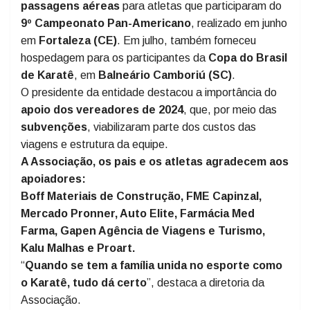
condições técnicas e estruturais
aos
competidores de Capinzal.
Além disso, a associação
custou hospedagem e
passagens aéreas
para atletas que participaram do
9º Campeonato Pan-Americano
, realizado em junho
em
Fortaleza (CE)
. Em julho, também forneceu
hospedagem para os participantes da
Copa do Brasil
de Karatê
, em
Balneário Camboriú (SC)
.
O presidente da entidade destacou a importância do
apoio dos vereadores de 2024
, que, por meio das
subvenções
, viabilizaram parte dos custos das
viagens e estrutura da equipe.
A Associação, os pais e os atletas agradecem aos
apoiadores:
Boff Materiais de Construção, FME Capinzal,
Mercado Pronner, Auto Elite, Farmácia Med
Farma, Gapen Agência de Viagens e Turismo,
Kalu Malhas e Proart.