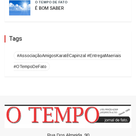
O TEMPO DE FATO
HISTÓRIA SEM HISTERIA
O TEMPO DE FATO
É BOM SABER
Tags
#AssociaçãoAmigosKaratêCapinzal #EntregaMaeriais
#OTempoDeFato