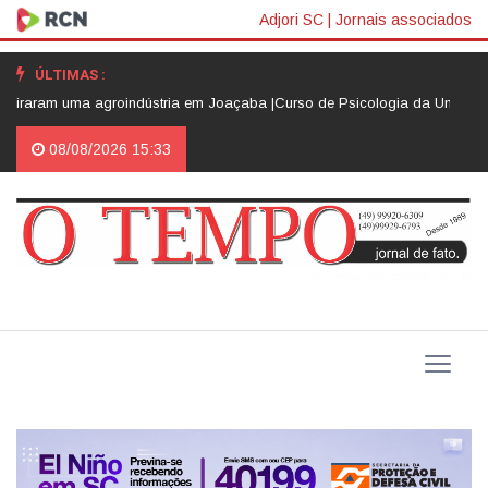
Adjori SC
|
Jornais associados
ÚLTIMAS :
raram uma agroindústria em Joaçaba |
Curso de Psicologia da Unoesc Joaç
08/08/2026 15:33