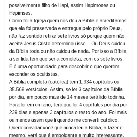
de, por exemplo, Ramsés, Tutmoses, Amósis,
Camose, Amenemessés, etc. Como Moisés foi
retirado do Nilo, poderia ser considerado
possivelmente filho de Hapi, assim Hapimoses ou
Hapimses.
Como foi a Igreja quem nos deu a Bíblia e acreditamos
que ela foi preservada e entregue pelo próprio Deus,
não faz sentido retirar sete livros só porque quem não
aceita Jesus Cristo determinou isso... Ou Deus cuidou
da Bíblia toda ou não cuidou de nada. Por isso a Bíblia
a ser lida tem que ser a completa, com os sete livros.
E é uma oportunidade para descobrir o que querem
esconder os ocultistas.
A Bíblia completa (católica) tem 1.334 capítulos ou
35.568 versículos. Assim, se ler 3 capítulos da Bíblia
por dia, em pouco mais de 14 meses terá lido todinha.
Para ler em um ano, terá que ler 4 capítulos por dia por
239 dias e apenas 3 capítulos o resto do ano. Foi mais