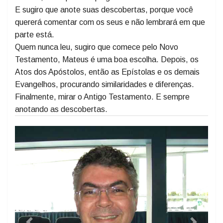
ou menos assim que li quando me converti católico.
Quero convidar você que nunca leu a Bíblia, a fazer o
mesmo, verá que é empolgante e muito interessante.
E sugiro que anote suas descobertas, porque você
quererá comentar com os seus e não lembrará em que
parte está.
Quem nunca leu, sugiro que comece pelo Novo
Testamento, Mateus é uma boa escolha. Depois, os
Atos dos Apóstolos, então as Epístolas e os demais
Evangelhos, procurando similaridades e diferenças.
Finalmente, mirar o Antigo Testamento. E sempre
anotando as descobertas.