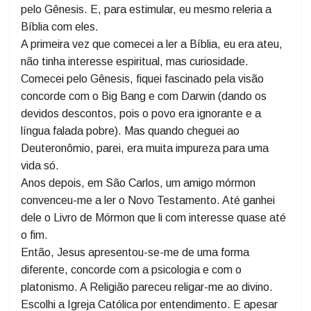
No dia 22 de novembro, no último dia do curso de
Teologia, eu propus aos alunos que começassem a ler
a Bíblia, ao menos um capítulo por dia, começando
pelo Gênesis. E, para estimular, eu mesmo releria a
Bíblia com eles.
A primeira vez que comecei a ler a Bíblia, eu era ateu,
não tinha interesse espiritual, mas curiosidade.
Comecei pelo Gênesis, fiquei fascinado pela visão
concorde com o Big Bang e com Darwin (dando os
devidos descontos, pois o povo era ignorante e a
língua falada pobre). Mas quando cheguei ao
Deuteronômio, parei, era muita impureza para uma
vida só.
Anos depois, em São Carlos, um amigo mórmon
convenceu-me a ler o Novo Testamento. Até ganhei
dele o Livro de Mórmon que li com interesse quase até
o fim.
Então, Jesus apresentou-se-me de uma forma