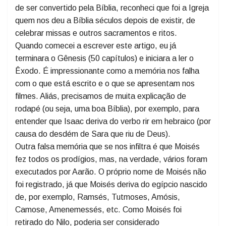
diferente, concorde com a psicologia e com o
platonismo. A Religião pareceu religar-me ao divino.
Escolhi a Igreja Católica por entendimento. E apesar
de ser convertido pela Bíblia, reconheci que foi a Igreja
quem nos deu a Bíblia séculos depois de existir, de
celebrar missas e outros sacramentos e ritos.
Quando comecei a escrever este artigo, eu já
terminara o Gênesis (50 capítulos) e iniciara a ler o
Êxodo. É impressionante como a memória nos falha
com o que está escrito e o que se apresentam nos
filmes. Aliás, precisamos de muita explicação de
rodapé (ou seja, uma boa Bíblia), por exemplo, para
entender que Isaac deriva do verbo rir em hebraico (por
causa do desdém de Sara que riu de Deus).
Outra falsa memória que se nos infiltra é que Moisés
fez todos os prodígios, mas, na verdade, vários foram
executados por Aarão. O próprio nome de Moisés não
foi registrado, já que Moisés deriva do egípcio nascido