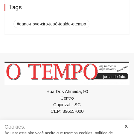
compromisso com Santa Catarina
Tags
#qano-novo-ciro-josé-toaldo-otempo
Rua Dos Almeida, 90
Centro
Cookies.
Capinzal - SC
Ao usar este site você aceita que usamos cookies.
política de
CEP: 89665-000