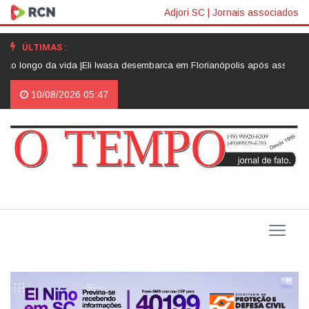
Adjori SC
|
Jornais associados
ÚLTIMAS :
a vida |
Eli Iwasa desembarca em Florianópolis após assinar faixa em com
10/08/2026 05:47