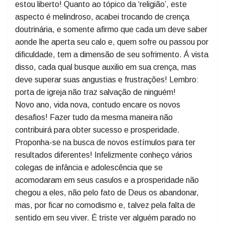
mudariam o mundo, a vida das pessoas e chegariam a
excluir o sistema, segundo eles, causador de todos os
infortúnios e maldades da humanidade. Desta visão
estou liberto! Quanto ao tópico da ‘religião’, este
aspecto é melindroso, acabei trocando de crença
doutrinária, e somente afirmo que cada um deve saber
aonde lhe aperta seu calo e, quem sofre ou passou por
dificuldade, tem a dimensão de seu sofrimento. Á vista
disso, cada qual busque auxilio em sua crença, mas
deve superar suas angustias e frustrações! Lembro:
porta de igreja não traz salvação de ninguém!
Novo ano, vida nova, contudo encare os novos
desafios! Fazer tudo da mesma maneira não
contribuirá para obter sucesso e prosperidade.
Proponha-se na busca de novos estímulos para ter
resultados diferentes! Infelizmente conheço vários
colegas de infância e adolescência que se
acomodaram em seus casulos e a prosperidade não