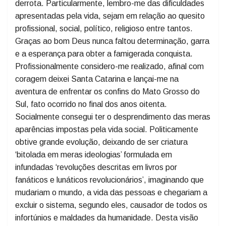
Desta forma é possível afirmar: venha com tudo o
novo ano! Quando há consciência dos desafios
enfrentados há o vislumbre do sucesso e nunca a
derrota. Particularmente, lembro-me das dificuldades
apresentadas pela vida, sejam em relação ao quesito
profissional, social, político, religioso entre tantos.
Graças ao bom Deus nunca faltou determinação, garra
e a esperança para obter a famigerada conquista.
Profissionalmente considero-me realizado, afinal com
coragem deixei Santa Catarina e lançai-me na
aventura de enfrentar os confins do Mato Grosso do
Sul, fato ocorrido no final dos anos oitenta.
Socialmente consegui ter o desprendimento das meras
aparências impostas pela vida social. Politicamente
obtive grande evolução, deixando de ser criatura
‘bitolada em meras ideologias’ formulada em
infundadas ‘revoluções descritas em livros por
fanáticos e lunáticos revolucionários’, imaginando que