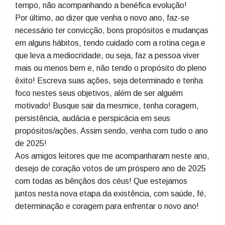
chegou a eles, não pelo fato de Deus os abandonar,
mas, por ficar no comodismo e, talvez pela falta de
sentido em seu viver. É triste ver alguém parado no
tempo, não acompanhando a benéfica evolução!
Por último, ao dizer que venha o novo ano, faz-se
necessário ter convicção, bons propósitos e mudanças
em alguns hábitos, tendo cuidado com a rotina cega e
que leva a mediocridade, ou seja, faz a pessoa viver
mais ou menos bem e, não tendo o propósito do pleno
êxito! Escreva suas ações, seja determinado e tenha
foco nestes seus objetivos, além de ser alguém
motivado! Busque sair da mesmice, tenha coragem,
persistência, audácia e perspicácia em seus
propósitos/ações. Assim sendo, venha com tudo o ano
de 2025!
Aos amigos leitores que me acompanharam neste ano,
desejo de coração votos de um próspero ano de 2025
com todas as bênçãos dos céus! Que estejamos