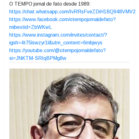
juntos nesta nova etapa da existência, com saúde, fé,
determinação e coragem para enfrentar o novo ano!
O TEMPO jornal de fato desde 1989:
https://chat.whatsapp.com/IvRRsFveZDiH1BQ948VMV2
https://www.facebook.com/otempojornaldefato?
mibextid=ZbWKwL
https://www.instagram.com/invites/contact/?
igsh=4t75lswzyr1l&utm_content=6mbjwys
https://youtube.com/@otempojornaldefato?
si=JNKTM-SRIqBPMg8w