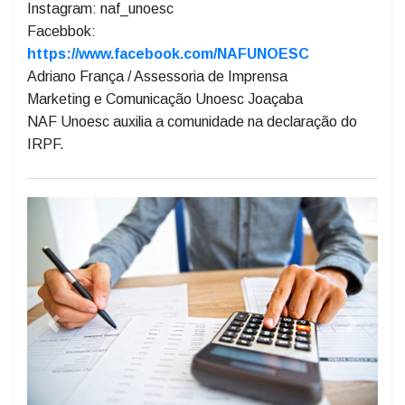
E-mail:
naf@unoesc.edu.br
Página da Unoesc:
https://www.unoesc.edu.br/unoesc/naf
Instagram: naf_unoesc
Facebbok:
https://www.facebook.com/NAFUNOESC
Adriano França / Assessoria de Imprensa
Marketing e Comunicação Unoesc Joaçaba
NAF Unoesc auxilia a comunidade na declaração do
IRPF.
Previous
Next