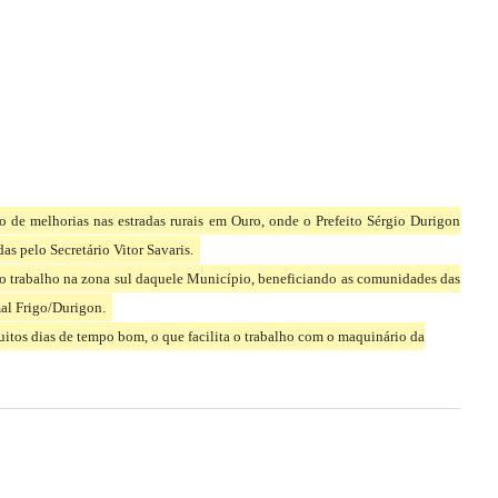
 de melhorias nas estradas rurais em Ouro, onde o Prefeito Sérgio Durigon
s pelo Secretário Vitor Savaris.
o trabalho na zona sul daquele Município, beneficiando as comunidades das
al Frigo/Durigon.
itos dias de tempo bom, o que facilita o trabalho com o maquinário da
Next