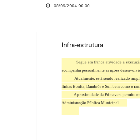
08/09/2004 00:00
Infra-estrutura
Segue em franca atividade a execução
acompanha pessoalmente as ações desenvolvida
Atualmente, está sendo realizado ampl
linhas Bonita, Dambrós e Sul, bem como o ram
A proximidade da Primavera permite mu
Administração Pública Municipal.
Previous