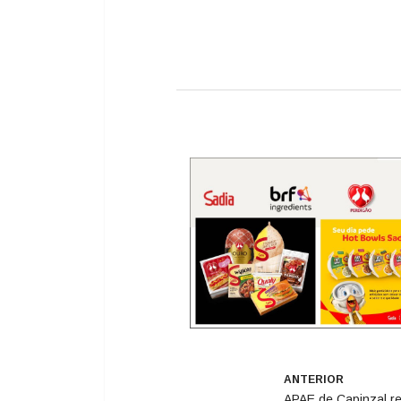
ANTERIOR
APAE de Capinzal re