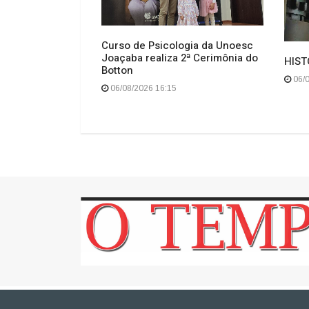
ria de
Curso de Psicologia da Unoesc
al alinham ações
Joaçaba realiza 2ª Cerimônia do
HIST
 Social para
Botton
06/0
nova ETA
06/08/2026 16:15