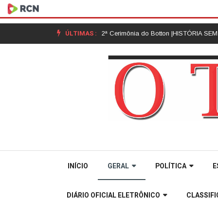
ÚLTIMAS :
gia da Unoesc Joaçaba realiza 2ª Cerimônia do Botton |
HISTÓRIA SEM HI
INÍCIO
GERAL
POLÍTICA
E
DIÁRIO OFICIAL ELETRÔNICO
CLASSIF