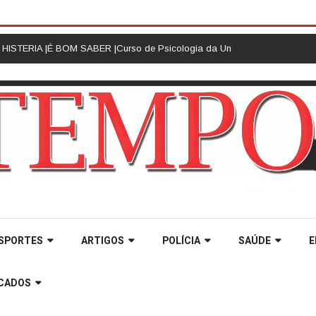
STERIA |
É BOM SABER |
Curso de Psicologia da Unoesc Joaçaba realiza 
SPORTES
ARTIGOS
POLÍCIA
SAÚDE
E
ICADOS