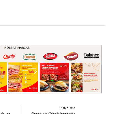
PRÓXIMO
alizou
Alunos de Odontologia vão