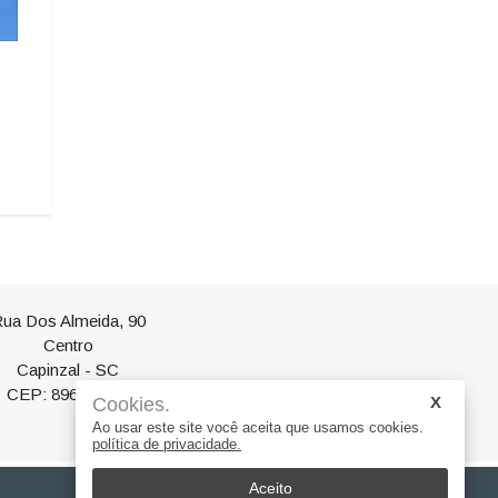
​Ligeirinho – Recado da
Josimario Souza da
Comunidade
exemplo de incentiv
06/08/2026 12:16
06/08/2026 10:43
ua Dos Almeida, 90
Centro
Capinzal - SC
CEP: 89665-000
Cookies.
Ao usar este site você aceita que usamos cookies.
política de privacidade.
Aceito