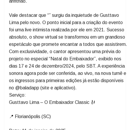
canções interpretadas de maneira muito especial! Todos
estão convidados e eu espero por vocês para vivermos
juntos essa experiência emocionante”, comenta o
anfitrião.
Vale destacar que “” surgiu da inquietude de Gusttavo
Lima pelo novo. O ponto inicial para a criação do evento
foi uma live intimista realizada por ele em 2021. Sucesso
absoluto, o show virtual se transformou em um grandioso
espetáculo que promete encantar a todos que assistirem.
Com exclusividade, o cantor apresentou uma prévia do
projeto no especial “Natal do Embaixador”, exibido nos
dias 17 e 24 de dezembro/2024, pelo SBT. A experiência
sonora agora pode ser conferida, ao vivo, na nova turnê e
os ingressos para primeiras edições já estão disponíveis
no @baladapp (site e aplicativo).
Serviço:
Gusttavo Lima – O Embaixador Classic 🎻