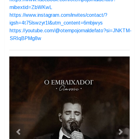
O TEMPO jornal de fato desde 1989:
https://chat.whatsapp.com/IvRRsFveZDiH1BQ948VMV2
https://www.facebook.com/otempojornaldefato?
mibextid=ZbWKwL
https://www.instagram.com/invites/contact/?
igsh=4t75lswzyr1l&utm_content=6mbjwys
https://youtube.com/@otempojornaldefato?si=JNKTM-
SRIqBPMg8w