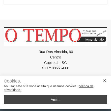
#gustavo-lima-florianópolis-espetáculo-embaixador-
classic-otempo
Rua Dos Almeida, 90
Centro
Cookies.
Capinzal - SC
Ao usar este site você aceita que usamos cookies.
política de
CEP: 89665-000
privacidade.
Aceito
Geral
Política
Esportes
Artigos
Polícia
Saúde