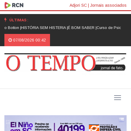
Adjori SC
|
Jornais associados
ÚLTIMAS :
 Botton |
HISTÓRIA SEM HISTERIA |
É BOM SABER |
Curso de Psicologia d
07/08/2026 00:42