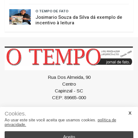
O TEMPO DE FATO
​Ligeirinho – Recado da Comunidade
O TEMPO DE FATO
Josimario Souza da Silva dá exemplo de
incentivo à leitura
Rua Dos Almeida, 90
Centro
Cookies.
Capinzal - SC
Ao usar este site você aceita que usamos cookies.
política de
CEP: 89665-000
privacidade.
Aceito