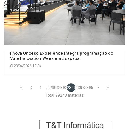
I.nova Unoesc Experience integra programação do
Vale Innovation Week em Joaçaba
23/04/2026 19:34
1
...
2391
2392
2393
2394
2395
Total 29248 matérias