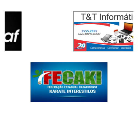
1
...
2228
2229
2230
2231
2232
Total 29248 matérias