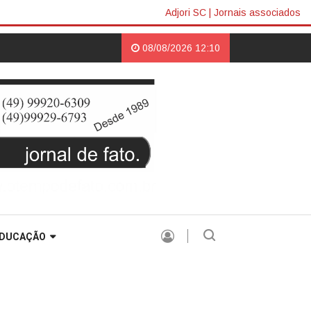
Adjori SC
|
Jornais associados
tton |
Raimundo Colombo retorna à casa do amigo Neri Luiz Miquelotto e
08/08/2026 12:10
DUCAÇÃO