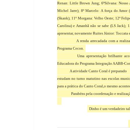
quinta-feira, com início às 19 horas, quando t
O primeiro a se apresentar foi
Ruites V
músicas: Pouptourrit -Another brinck in the w
Cabelo(Chitãozinho & Xororó); Besame Mucho
Danúbio Azul (J. Strauss) ? Ballade pour Adel
Pour Elise (L. V. Beethoven) ? Rapsódia Hungri
Polonaise em Lá maior opus 40 nº1 (F. Chopin)
Gottschalk).
Demais apresentações: 2º Coral Projeto
Renan: Little Brown Jung; 6ºSilvana: Nosso
Michel Jarre); 8º Marcelo: A força do Amor 
(Skank); 11º Morgana: Velho Oeste; 12º Felipe
Carolina) e Amanhã não se sabe (LS Jack); 1
apresentar, novamente Ruites Júnior: Toccata
A renda arrecadada com a realiza
Programa Cecon.
Uma apresentação brilhante a