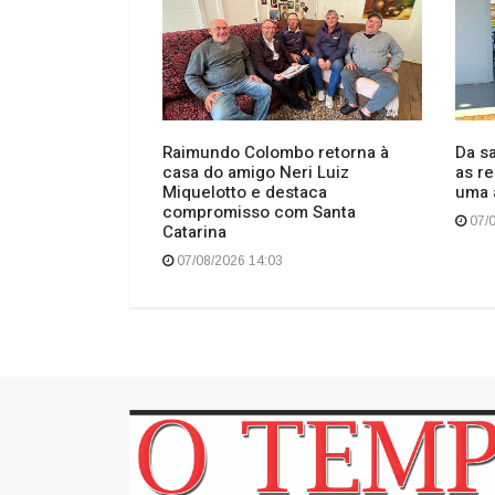
Deixe seu comentário
Geral
FATO"
O TEMPO DE FATO"
Raimundo Colombo retorna à
Da s
casa do amigo Neri Luiz
as re
hia?
Miquelotto e destaca
uma 
compromisso com Santa
07/0
Catarina