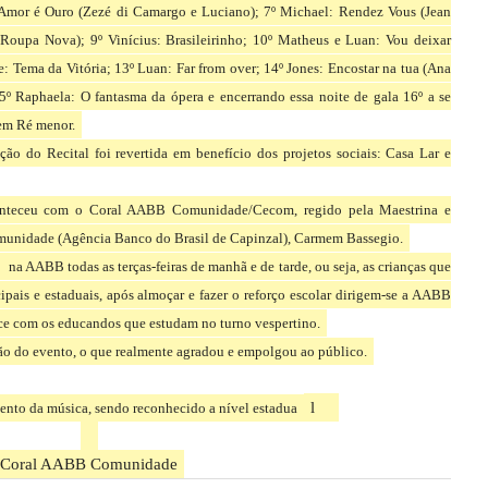
ocaram Piano, Teclado e outros instrumentos musicais.
almir Andreoni Júnior
, no piano dando verdadeiro show com as seguintes
all (Pink Floyd); Eu preciso ser amado (Zezé di Camargo & Luciano); Fio de
 (Velásquez); La Cumparista: Tico-Tico no Fubá (Zequinha de Abreu) e
ine (Paul Senneville), Murmures (Paul Senneville), Love Story (Lai/Sigman) e
a (Lizt), 5ª Sinfonia (L. V. Beethoven) e Granada (Augustin Lara) ?
 e Grande Fantasia Triunfal sobre o Hino Nacional Brasileiro (L. M.
 Cecon; 3º Francieli e Talyane (Hansel e Gretel); 4º Natan: Será (Simone); 5º
 Amor é Ouro (Zezé di Camargo e Luciano); 7º Michael: Rendez Vous (Jean
(Roupa Nova); 9º Vinícius: Brasileirinho; 10º Matheus e Luan: Vou deixar
: Tema da Vitória; 13º Luan: Far from over; 14º Jones: Encostar na tua (Ana
5º Raphaela: O fantasma da ópera e encerrando essa noite de gala 16º a se
 em Ré menor.
ção do Recital foi revertida em benefício dos projetos sociais: Casa Lar e
conteceu com o Coral AABB Comunidade/Cecom, regido pela Maestrina e