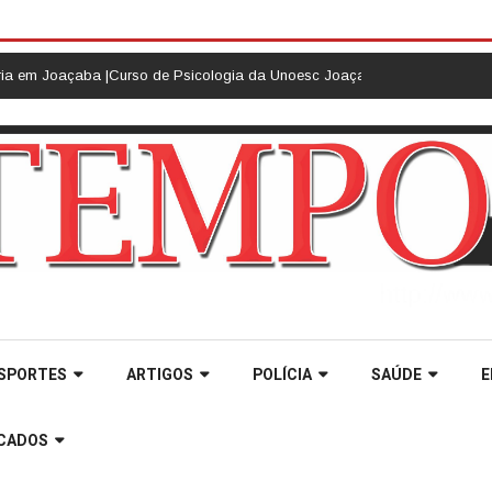
açaba |
Curso de Psicologia da Unoesc Joaçaba realiza 2ª Cerimônia do Bo
SPORTES
ARTIGOS
POLÍCIA
SAÚDE
E
ICADOS