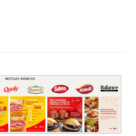
nidade (Agência Banco do Brasil de Capinzal), Carmem Bassegio.
na AABB todas as terças-feiras de manhã e de tarde, ou seja, as crianças que
pais e estaduais, após almoçar e fazer o reforço escolar dirigem-se a AABB
ce com os educandos que estudam no turno vespertino.
ão do evento, o que realmente agradou e empolgou ao público.
l
ento da música, sendo reconhecido a nível estadua
Coral AABB Comunidade
Next