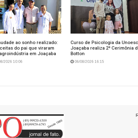
O TEMPO DE FATO"
O TEMPO DE FATO"
audade ao sonho realizado:
Curso de Psicologia da Unoes
ceitas do pai que viraram
Joaçaba realiza 2ª Cerimônia 
agroindústria em Joaçaba
Botton
8/2026 10:06
06/08/2026 16:15