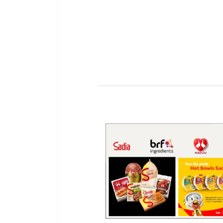
Educadora do Programa Integração AABB-Comu
A atividade Canto Coral é preparado
estudam no turno matutino nas escolas munici
para a prática do Canto Coral,o mesmo aconte
Parabéns pela coordenação e realizaç
Dinho é um verdadeiro tal
Previous