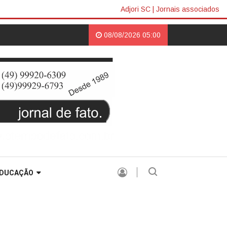
Adjori SC
|
Jornais associados
mundo Colombo retorna à casa do amigo Neri Luiz Miquelotto e destaca 
08/08/2026 05:00
DUCAÇÃO