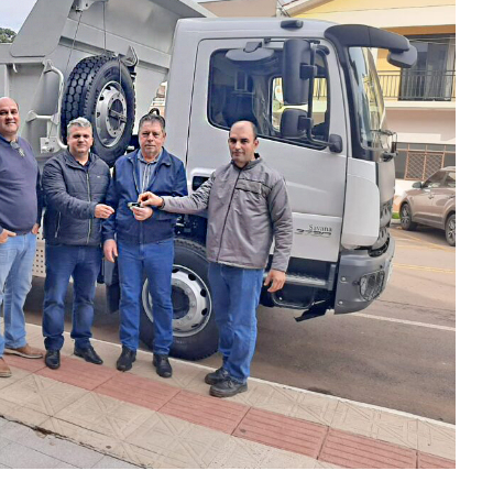
Instagram
mpojornaldefato
Next