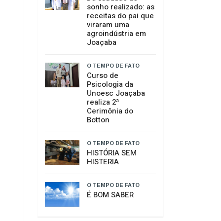
O TEMPO DE FATO
Raimundo Colombo
retorna à casa do
amigo Neri Luiz
Miquelotto e
destaca
compromisso com
Santa Catarina
O TEMPO DE FATO
Da saudade ao
sonho realizado: as
receitas do pai que
viraram uma
agroindústria em
Joaçaba
O TEMPO DE FATO
Curso de
Psicologia da
Unoesc Joaçaba
realiza 2ª