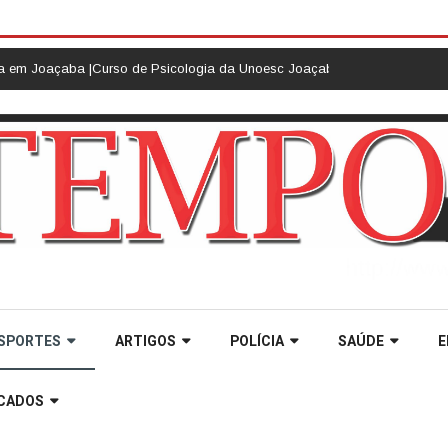
rso de Psicologia da Unoesc Joaçaba realiza 2ª Cerimônia do Botton |
Rai
SPORTES
ARTIGOS
POLÍCIA
SAÚDE
E
ICADOS