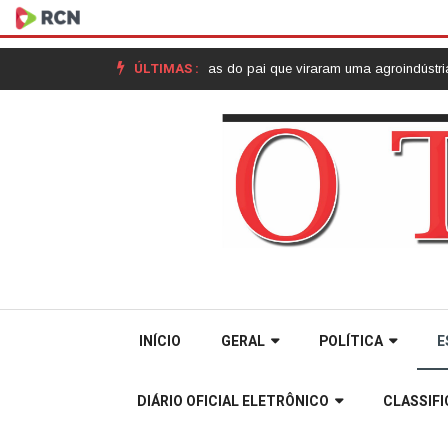
ÚLTIMAS :
izado: as receitas do pai que viraram uma agroindústria em Joaçaba |
Cu
INÍCIO
GERAL
POLÍTICA
E
DIÁRIO OFICIAL ELETRÔNICO
CLASSIF