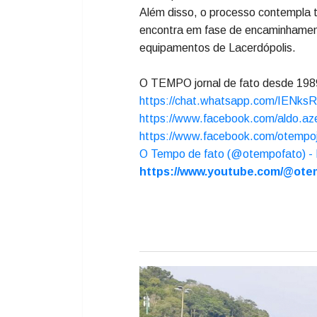
12 metros cúbicos
, ampliando a 
comunidade.
Participaram da entrega do veículo
Brandini
, o
secretário de Trans
Administração e Finanças, Ande
O investimento foi de
R$ 605.900,0
de Estado da Agricultura e Pecu
O novo caminhão será utilizado pa
Meio Ambiente
, contribuindo para
município.
Além disso, o processo contempla
encontra em fase de encaminhament
equipamentos de Lacerdópolis.
O TEMPO jornal de fato desde 19
https://chat.whatsapp.com/IENk
https://www.facebook.com/aldo.az
https://www.facebook.com/otempoj