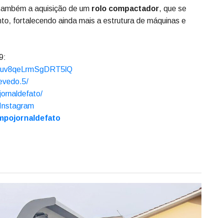
capacidade de atendimento dos serviços prestados à
 o
prefeito Hilário Chiamolera
, o
vice-prefeito Edgar
portes e Obras, Romario Gehm
, e o
secretário de
rson Luiz Wolf de Lima
.
0
, por meio do processo
SCC 6440/2025
, da
Secretaria
ária
, com aquisição realizada através do
CINCATARINA
.
ra atender as demandas da
Secretaria de Agricultura e
 a execução dos trabalhos e a melhoria da infraestrutura no
 também a aquisição de um
rolo compactador
, que se
o, fortalecendo ainda mais a estrutura de máquinas e
89:
sRuv8qeLrmSgDRT5lQ
evedo.5/
ornaldefato/