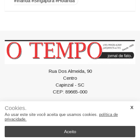
#Fesporte #OTempoFato #OTempo #Vietnã #Colômbia
#Suíça #Irlanda #Estados Unidos #Suécia #China
#Irlanda #Singapura #Holanda
Rua Dos Almeida, 90
Centro
Cookies.
Capinzal - SC
Ao usar este site você aceita que usamos cookies.
política de
CEP: 89665-000
privacidade.
Aceito