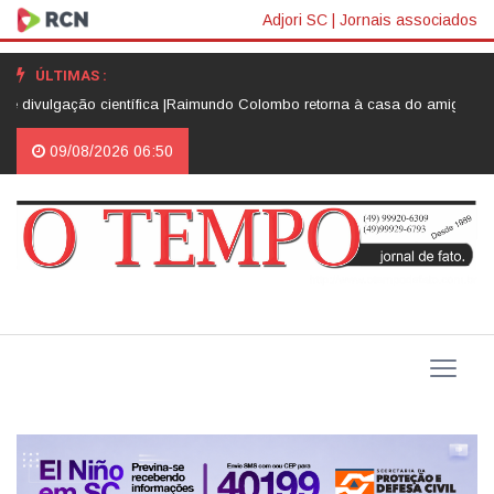
Adjori SC
|
Jornais associados
ÚLTIMAS :
gação científica |
Raimundo Colombo retorna à casa do amigo Neri Luiz M
09/08/2026 06:50