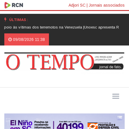
Adjori SC
|
Jornais associados
ÚLTIMAS :
às vítimas dos terremotos na Venezuela |
Unoesc apresenta Robô César e a
09/08/2026 11:38