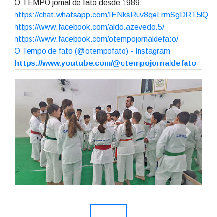
expectativa é de que muitas
medalhas
e
troféus
sejam conquistados para o município de Capinzal.
O TEMPO jornal de fato desde 1989:
https://chat.whatsapp.com/IENksRuv8qeLrmSgDRT5lQ
https://www.facebook.com/aldo.azevedo.5/
https://www.facebook.com/otempojornaldefato/
O Tempo de fato (@otempofato) - Instagram
https://www.youtube.com/@otempojornaldefato
Previous
Next