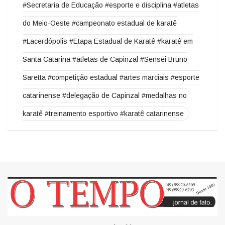
Catarina esportes #treinamento esportivo #categorias
individuais #categorias por equipes #CME de Ouro
#Secretaria de Educação #esporte e disciplina #atletas
do Meio-Oeste #campeonato estadual de karatê
#Lacerdópolis #Etapa Estadual de Karatê #karatê em
Santa Catarina #atletas de Capinzal #Sensei Bruno
Saretta #competição estadual #artes marciais #esporte
catarinense #delegação de Capinzal #medalhas no
karatê #treinamento esportivo #karatê catarinense