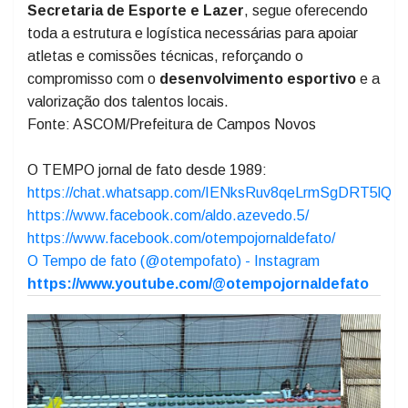
dedicação, esforço e de um trabalho conjunto para
fortalecer o esporte em nosso município”, destacou.
A
Prefeitura de Campos Novos
, por meio da
Secretaria de Esporte e Lazer
, segue oferecendo
toda a estrutura e logística necessárias para apoiar
atletas e comissões técnicas, reforçando o
compromisso com o
desenvolvimento esportivo
e a
valorização dos talentos locais.
Fonte: ASCOM/Prefeitura de Campos Novos
O TEMPO jornal de fato desde 1989:
https://chat.whatsapp.com/IENksRuv8qeLrmSgDRT5lQ
https://www.facebook.com/aldo.azevedo.5/
https://www.facebook.com/otempojornaldefato/
O Tempo de fato (@otempofato) - Instagram
https://www.youtube.com/@otempojornaldefato