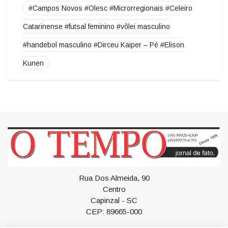
O TEMPO DE FATO
Josimario Souza da Silva dá exemplo de
incentivo à leitura
Tags
#Campos Novos #Olesc #Microrregionais #Celeiro
Catarinense #futsal feminino #vôlei masculino
#handebol masculino #Dirceu Kaiper – Pé #Elison
Kunen