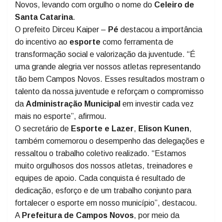
garantiram vaga para a próxima etapa da
Olesc
, que
será disputada no município de Presidente Getúlio. Ao
todo, mais de
100 atletas
representam Campos
Novos, levando com orgulho o nome do
Celeiro de
Santa Catarina
.
O prefeito Dirceu Kaiper –
Pé
destacou a importância
do incentivo ao
esporte
como ferramenta de
transformação social e valorização da juventude. “É
uma grande alegria ver nossos atletas representando
tão bem Campos Novos. Esses resultados mostram o
talento da nossa juventude e reforçam o compromisso
da
Administração Municipal
em investir cada vez
mais no esporte”, afirmou.
O secretário de
Esporte e Lazer
,
Elison Kunen
,
também comemorou o desempenho das delegações e
ressaltou o trabalho coletivo realizado. “Estamos
muito orgulhosos dos nossos atletas, treinadores e
equipes de apoio. Cada conquista é resultado de