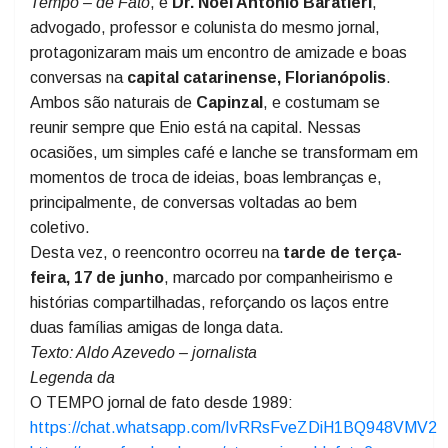
Enio Olímpio Azevedo
, diretor-geral do
Jornal O
Tempo – de Fato
, e
Dr. Noel Antônio Baratieri
,
advogado, professor e colunista do mesmo jornal,
protagonizaram mais um encontro de amizade e boas
conversas na
capital catarinense, Florianópolis
.
Ambos são naturais de
Capinzal
, e costumam se
reunir sempre que Enio está na capital. Nessas
ocasiões, um simples café e lanche se transformam em
momentos de troca de ideias, boas lembranças e,
principalmente, de conversas voltadas ao bem
coletivo.
Desta vez, o reencontro ocorreu na
tarde de terça-
feira, 17 de junho
, marcado por companheirismo e
histórias compartilhadas, reforçando os laços entre
duas famílias amigas de longa data.
Texto: Aldo Azevedo – jornalista