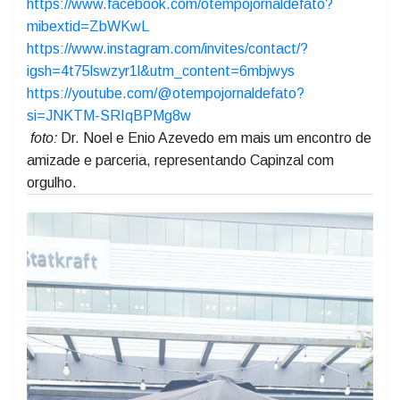
Legenda da
O TEMPO jornal de fato desde 1989:
https://chat.whatsapp.com/IvRRsFveZDiH1BQ948VMV2
https://www.facebook.com/otempojornaldefato?
mibextid=ZbWKwL
https://www.instagram.com/invites/contact/?
igsh=4t75lswzyr1l&utm_content=6mbjwys
https://youtube.com/@otempojornaldefato?
si=JNKTM-SRIqBPMg8w
foto:
Dr. Noel e Enio Azevedo em mais um encontro de
amizade e parceria, representando Capinzal com
orgulho.