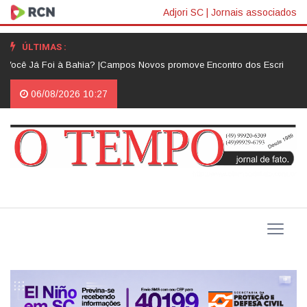
Adjori SC
|
Jornais associados
ÚLTIMAS :
ocê Já Foi à Bahia? |
Campos Novos promove Encontro dos Escritores C
06/08/2026 10:27