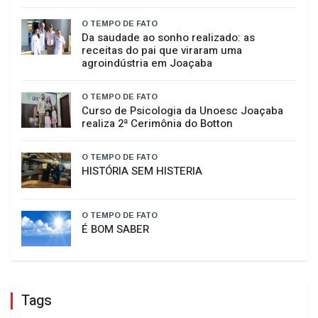
O TEMPO DE FATO
Raimundo Colombo retorna à casa do
amigo Neri Luiz Miquelotto e destaca
compromisso com Santa Catarina
O TEMPO DE FATO
Da saudade ao sonho realizado: as
receitas do pai que viraram uma
agroindústria em Joaçaba
O TEMPO DE FATO
Curso de Psicologia da Unoesc Joaçaba
realiza 2ª Cerimônia do Botton
O TEMPO DE FATO
HISTÓRIA SEM HISTERIA
O TEMPO DE FATO
É BOM SABER