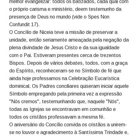
Oriente como no Ocidente cristão e visando a unidade
do Povo de Deus e o anúncio fiel do Evangelho. O Ano
Jubilar poderá ser uma importante oportunidade para
melhor evangelizar: todos os batizados, cada qual com
o próprio carisma e ministério, deem testemunho da
presença de Deus no mundo (vide o Spes Non
Confundit 17).
O Concílio de Niceia teve a missão de preservar a
unidade, então seriamente ameaçada pela negação da
plena divindade de Jesus Cristo e da sua igualdade
com o Pai. Estiveram presentes cerca de trezentos
Bispos. Depois de vários debates, todos, com a graça
do Espírito, reconheceram-se no Símbolo de fé que
ainda hoje professamos na Celebração Eucarística
dominical. Os Padres conciliares quiseram iniciar aquele
Símbolo empregando pela primeira vez a expressão
"Nós cremos", testemunhando que, naquele "Nós",
todas as Igrejas se encontravam em comunhão e