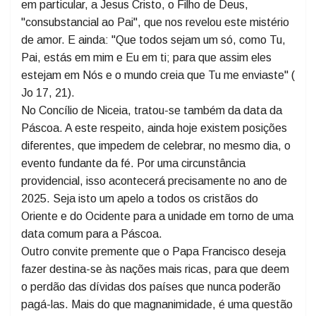
todos os cristãos professavam a mesma fé.
O aniversário do Concílio convida os cristãos a unirem-
se no louvor e agradecimento à Santíssima Trindade e,
em particular, a Jesus Cristo, o Filho de Deus,
"consubstancial ao Pai", que nos revelou este mistério
de amor. E ainda: "Que todos sejam um só, como Tu,
Pai, estás em mim e Eu em ti; para que assim eles
estejam em Nós e o mundo creia que Tu me enviaste" (
Jo 17, 21).
No Concílio de Niceia, tratou-se também da data da
Páscoa. A este respeito, ainda hoje existem posições
diferentes, que impedem de celebrar, no mesmo dia, o
evento fundante da fé. Por uma circunstância
providencial, isso acontecerá precisamente no ano de
2025. Seja isto um apelo a todos os cristãos do
Oriente e do Ocidente para a unidade em torno de uma
data comum para a Páscoa.
Outro convite premente que o Papa Francisco deseja