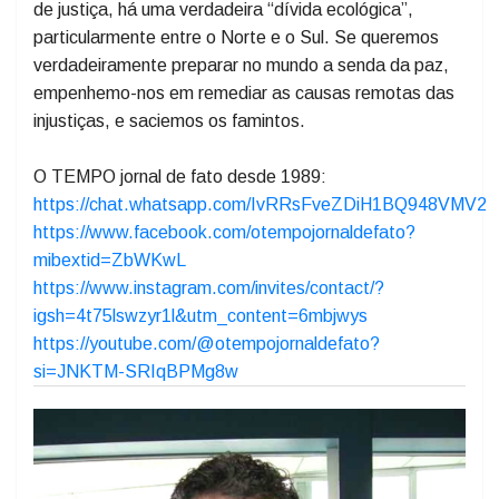
fazer destina-se às nações mais ricas, para que deem
o perdão das dívidas dos países que nunca poderão
pagá-las. Mais do que magnanimidade, é uma questão
de justiça, há uma verdadeira “dívida ecológica”,
particularmente entre o Norte e o Sul. Se queremos
verdadeiramente preparar no mundo a senda da paz,
empenhemo-nos em remediar as causas remotas das
injustiças, e saciemos os famintos.
O TEMPO jornal de fato desde 1989:
https://chat.whatsapp.com/IvRRsFveZDiH1BQ948VMV2
https://www.facebook.com/otempojornaldefato?
mibextid=ZbWKwL
https://www.instagram.com/invites/contact/?
igsh=4t75lswzyr1l&utm_content=6mbjwys
https://youtube.com/@otempojornaldefato?
si=JNKTM-SRIqBPMg8w