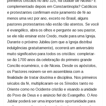
Você é cristão? Muitos responderão que sim... Você
sabia que há um critério para definir quem seja cristão
de verdade? E que esse critério foi estabelecido pelos
primeiros cristãos no ano 325, na cidade de Niceia? E
complementado depois em Constantinopla? Católicos
e protestantes confirmam este juramento de fé ao
menos uma vez por ano, exceto no Brasil, alguns
pastores protestantes não estão tão atentos. Se você
é evangélico, abra os olhos e pergunte ao seu pastor,
se ele não ensinar este Credo, mude para uma Igreja.
Durante o próximo Jubileu (em que a Igreja distribui
indulgências gratuitamente), ocorrerá um aniversário
muito significativo para todos os cristãos: completar-
se-ão 1700 anos da celebração do primeiro grande
Concílio ecuménico, o de Niceia. Desde os apóstolos,
os Pastores reúnem-se em assembleia com a
finalidade de tratar doutrina e disciplina. Nos primeiros
séculos da fé, multiplicaram-se os Sínodos tanto no