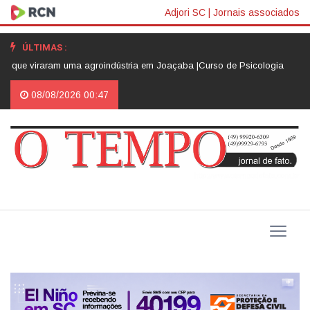
Adjori SC
|
Jornais associados
ÚLTIMAS :
viraram uma agroindústria em Joaçaba |
Curso de Psicologia da Unoesc Jo
08/08/2026 00:47