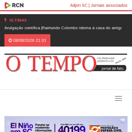
Adjori SC
|
Jornais associados
ÚLTIMAS :
a |
Raimundo Colombo retorna à casa do amigo Neri Luiz Miquelotto e de
08/08/2026 21:01